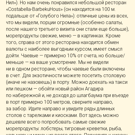
Нил»). Но нам очень понравился небольшой ресторан
«Costabella-BarbekuHous»
(он находится на 100 м.
подальше от «Голубого Нила»): отличные цены из всех,
что мы видели, порции огромные (особенно салаты,
после нашего третьего визита они стали еще больше),
морепродукты свежие, меню — в картинках. Кроме
того, справа от этого ресторана находится обмен
валюты с наиболее выгодным курсом, имеет смысл
дойти. Чаевые — примерно 10% от счета, но больше/
меньше — на ваше усмотрение. Мы не видели
ни в одном ресторане, чтобы чаевые были включены
в счет. Для экзотичности можете посетить столовую
(иначе не назовешь) в порту. Можно доехать на такси
или пешком — обойти новый район Агадира
по набережной и, не доходя до шлагбаума при въезде
в порт примерно 100 метров, сверните направо,
за забор. Идите направо и увидите ряды длинных
столов с тарелками и киосками. Вот здесь можно
дешевле всего попробовать самые свежие
морепродукты: лобстеры, тигровые креветки, рыба,