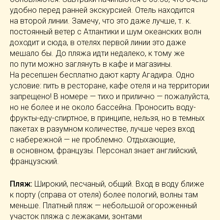
удобно перед ранней экскурсией. Отель находится
на второй линии. Замечу, что это даже лучше,
т. к.
постоянный ветер с Атлантики и шум океанских волн
доходит и сюда, в отелях первой линии это даже
мешало бы. До пляжа идти недалеко, к тому же
по пути можно заглянуть в кафе и магазины.
На ресепшен бесплатно дают карту Агадира. Одно
условие: пить в ресторане, кафе отеля и на территории
запрещено! В номере — тихо и прилично — пожалуйста,
но не более и не около бассейна. Проносить воду-
фрукты-еду-спиртное
, в принципе, нельзя, но в темных
пакетах в разумном количестве, лучше через вход
с набережной — не проблемно. Отдыхающие,
в основном, французы. Персонал знает английский,
французский.
Пляж:
Широкий, песчаный, общий. Вход в воду ближе
к порту (справа от отеля) более пологий, волны там
меньше. Платный пляж — небольшой огороженный
участок пляжа с лежаками, зонтами