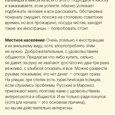
кальмары и миксы из всего этого. Подходите к киоску
и заказываете, если успеете: обычно успевает
подбежать человек и все рассказать. Обстановка
поначалу смущает, похоже на столовую советских
времен, но все прожарено, посуда чистая, заходят
такие же иностранцы — попробовать стоит.
Местное население:
Очень лояльно к иностранцам
и их внешнему виду, хотя, злоупотреблять этим
не нужно. Доброжелательные, с удовольствием
общаются. Предлагая
что-либо
купить, сильно
не давят, за руку не хватают: достаточно
два-три
раза
вежливо, с улыбкой отказать и все. Можно развести
руками, показывая, что нет денег — отходят сразу.
На улицах, при отелях есть туристическая полиция,
если случились проблемы. Русские в Марокко
приезжают мало, поэтому нами с удовольствием
интересуются и общаются. И не только ради покупок
(хотя для начала — это основная причина),
но мы им действительно интересны.