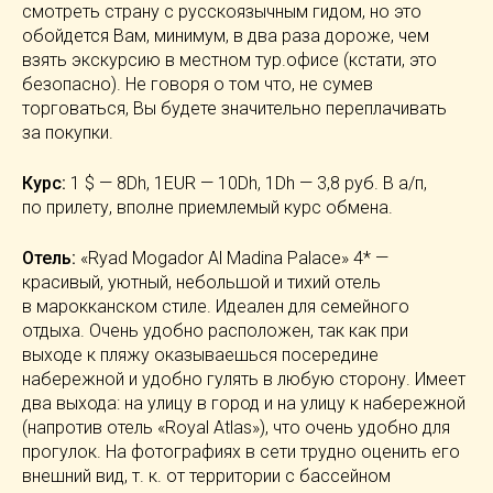
смотреть страну с русскоязычным гидом, но это
обойдется Вам, минимум, в два раза дороже, чем
взять экскурсию в местном тур.офисе (кстати, это
безопасно). Не говоря о том что, не сумев
торговаться, Вы будете значительно переплачивать
за покупки.
Курс:
1 $ — 8Dh, 1EUR — 10Dh, 1Dh — 3,8 руб. В
а/п
,
по прилету, вполне приемлемый курс обмена.
Отель:
«Ryad Mogador Al Madina Palace» 4* —
красивый, уютный, небольшой и тихий отель
в марокканском стиле. Идеален для семейного
отдыха. Очень удобно расположен, так как при
выходе к пляжу оказываешься посередине
набережной и удобно гулять в любую сторону. Имеет
два выхода: на улицу в город и на улицу к набережной
(напротив отель «Royal Atlas»), что очень удобно для
прогулок. На фотографиях в сети трудно оценить его
внешний вид,
т. к.
от территории с бассейном