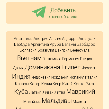
Добавить
отзыв об отеле
Австралия
Австрия
Англия
Андорра
Антигуа и
Барбуда
Аргентина
Аруба
Багамы
Барбадос
Болгария
Бразилия
Венгрия
Венесуэла
Вьетнам
Гватемала
Германия
Греция
Доминикана
Египет
Дания
Израиль
Индия
Индонезия
Иордания
Испания
Италия
Канары
Катар
Кения
Кипр
Китай
Коста Рика
Куба
Маврикий
Латвия
Ливан
Литва
Мальдивы
Малайзия
Мальта