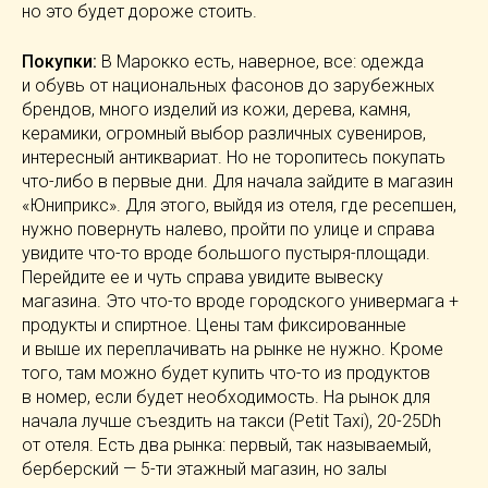
но это будет дороже стоить.
Покупки:
В Марокко есть, наверное, все: одежда
и обувь от национальных фасонов до зарубежных
брендов, много изделий из кожи, дерева, камня,
керамики, огромный выбор различных сувениров,
интересный антиквариат. Но не торопитесь покупать
что-либо
в первые дни. Для начала зайдите в магазин
«Юниприкс». Для этого, выйдя из отеля, где ресепшен,
нужно повернуть налево, пройти по улице и справа
увидите
что-то
вроде большого
пустыря-площади
.
Перейдите ее и чуть справа увидите вывеску
магазина. Это
что-то
вроде городского универмага +
продукты и спиртное. Цены там фиксированные
и выше их переплачивать на рынке не нужно. Кроме
того, там можно будет купить
что-то
из продуктов
в номер, если будет необходимость. На рынок для
начала лучше съездить на такси (Petit Taxi),
20-25Dh
от отеля. Есть два рынка: первый, так называемый,
берберский —
5-ти
этажный магазин, но залы