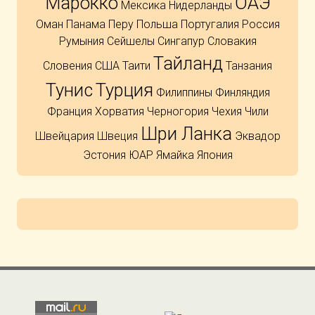
Марокко
ОАЭ
Мексика
Нидерланды
Оман
Панама
Перу
Польша
Португалия
Россия
Румыния
Сейшелы
Сингапур
Словакия
Тайланд
Словения
США
Таити
Танзания
Тунис
Турция
Филиппины
Финляндия
Франция
Хорватия
Черногория
Чехия
Чили
Шри Ланка
Швейцария
Швеция
Эквадор
Эстония
ЮАР
Ямайка
Япония