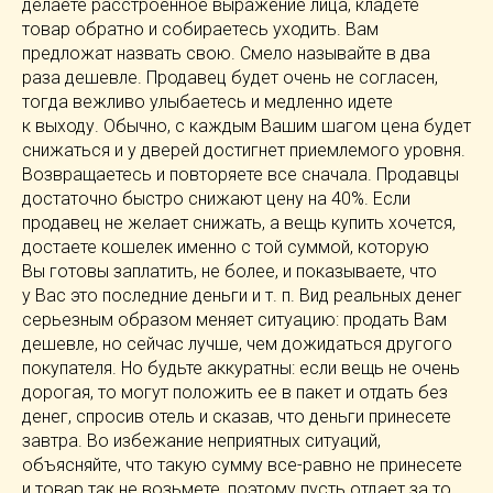
делаете расстроенное выражение лица, кладете
товар обратно и собираетесь уходить. Вам
предложат назвать свою. Смело называйте в два
раза дешевле. Продавец будет очень не согласен,
тогда вежливо улыбаетесь и медленно идете
к выходу. Обычно, с каждым Вашим шагом цена будет
снижаться и у дверей достигнет приемлемого уровня.
Возвращаетесь и повторяете все сначала. Продавцы
достаточно быстро снижают цену на 40%. Если
продавец не желает снижать, а вещь купить хочется,
достаете кошелек именно с той суммой, которую
Вы готовы заплатить, не более, и показываете, что
у Вас это последние деньги
и т. п.
Вид реальных денег
серьезным образом меняет ситуацию: продать Вам
дешевле, но сейчас лучше, чем дожидаться другого
покупателя. Но будьте аккуратны: если вещь не очень
дорогая, то могут положить ее в пакет и отдать без
денег, спросив отель и сказав, что деньги принесете
завтра. Во избежание неприятных ситуаций,
объясняйте, что такую сумму
все-равно
не принесете
и товар так не возьмете, поэтому пусть отдает за то,