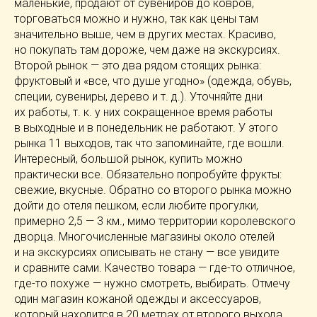
маленькие, продают от сувениров до ковров,
торговаться можно и нужно, так как цены там
значительно выше, чем в других местах. Красиво,
но покупать там дороже, чем даже на экскурсиях.
Второй рынок — это два рядом стоящих рынка:
фруктовый и «все, что душе угодно» (одежда, обувь,
специи, сувениры, дерево
и т. д.
). Уточняйте дни
их работы,
т. к.
у них сокращенное время работы
в выходные и в понедельник не работают. У этого
рынка 11 выходов, так что запоминайте, где вошли.
Интересный, большой рынок, купить можно
практически все. Обязательно попробуйте фрукты:
свежие, вкусные. Обратно со второго рынка можно
дойти до отеля пешком, если любите прогулки,
примерно 2,5 — 3 км., мимо территории королевского
дворца. Многочисленные магазины около отелей
и на экскурсиях описывать не стану — все увидите
и сравните сами. Качество товара —
где-то
отличное,
где-то
похуже — нужно смотреть, выбирать. Отмечу
один магазин кожаной одежды и аксессуаров,
который находится в 20 метрах от второго выхода