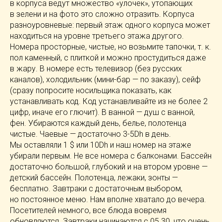
в корпуса ведут множество «улочек», утопающих
в зелени и на фото это сложно отразить. Корпуса
разноуровневые: первый этаж одного корпуса может
находиться на уровне третьего этажа другого.
Номера просторные, чистые, но возьмите тапочки,
т. к.
пол каменный, с плиткой и можно простудиться даже
в жару. В номере есть телевизор (без русских
каналов), холодильник (
мини-бар
— по заказу), сейф
(сразу попросите носильщика показать, как
устанавливать код. Код устанавливайте из не более 2
цифр, иначе его глючит). В ванной — душ с ванной,
фен. Убираются каждый день, белье, полотенца
чистые. Чаевые — достаточно
3-5Dh
в день.
Мы оставляли 1 $ или 10Dh и наш номер на этаже
убирали первым. Не все номера с балконами. Бассейн
достаточно большой, глубокий и на втором уровне —
детский бассейн. Полотенца, лежаки, зонты —
бесплатно. Завтраки с достаточным выбором,
но постоянное меню. Нам вполне хватало до вечера.
Посетителей немного, все блюда вовремя
обновляются. Завтраки начинаются с 05.30, что очень