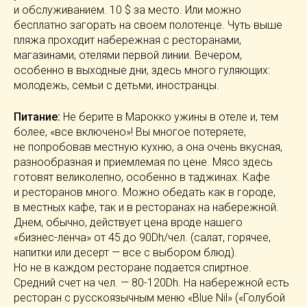
и обслуживанием. 10 $ за место. Или можно
бесплатно загорать на своем полотенце. Чуть выше
пляжа проходит набережная с ресторанами,
магазинами, отелями первой линии. Вечером,
особенно в выходные дни, здесь много гуляющих:
молодежь, семьи с детьми, иностранцы.
Питание:
Не берите в Марокко ужины в отеле и, тем
более, «все включено»! Вы многое потеряете,
не попробовав местную кухню, а она очень вкусная,
разнообразная и приемлемая по цене. Мясо здесь
готовят великолепно, особенно в таджинах. Кафе
и ресторанов много. Можно обедать как в городе,
в местных кафе, так и в ресторанах на набережной.
Днем, обычно, действует цена вроде нашего
«бизнес-ленча»
от 45 до 90Dh/чел. (салат, горячее,
напитки или десерт — все с выбором блюд).
Но не в каждом ресторане подается спиртное.
Средний счет на чел. —
80-120Dh
. На набережной есть
ресторан с русскоязычным меню «Blue Nil» («Голубой