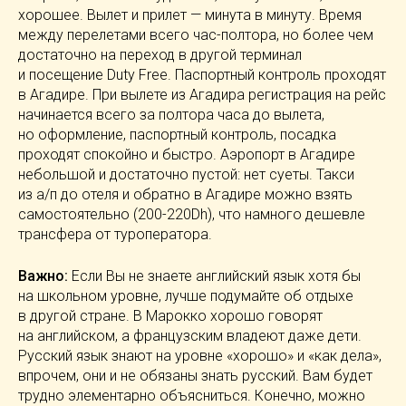
хорошее. Вылет и прилет — минута в минуту. Время
между перелетами всего
час-полтора
, но более чем
достаточно на переход в другой терминал
и посещение Duty Free. Паспортный контроль проходят
в Агадире. При вылете из Агадира регистрация на рейс
начинается всего за полтора часа до вылета,
но оформление, паспортный контроль, посадка
проходят спокойно и быстро. Аэропорт в Агадире
небольшой и достаточно пустой: нет суеты. Такси
из
а/п
до отеля и обратно в Агадире можно взять
самостоятельно (
200-220Dh
), что намного дешевле
трансфера от туроператора.
Важно:
Если Вы не знаете английский язык хотя бы
на школьном уровне, лучше подумайте об отдыхе
в другой стране. В Марокко хорошо говорят
на английском, а французским владеют даже дети.
Русский язык знают на уровне «хорошо» и «как дела»,
впрочем, они и не обязаны знать русский. Вам будет
трудно элементарно объясниться. Конечно, можно