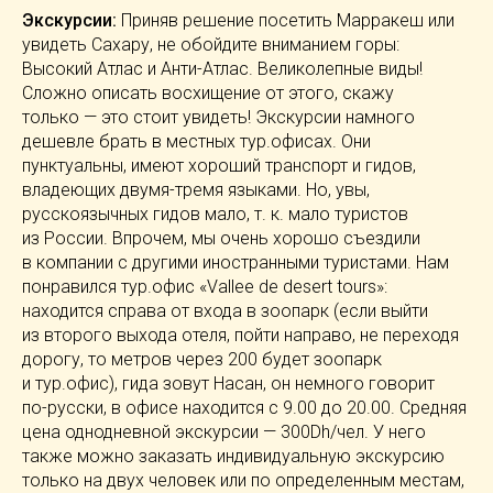
Экскурсии:
Приняв решение посетить Марракеш или
увидеть Сахару, не обойдите вниманием горы:
Высокий Атлас и
Анти-Атлас
. Великолепные виды!
Сложно описать восхищение от этого, скажу
только — это стоит увидеть! Экскурсии намного
дешевле брать в местных тур.офисах. Они
пунктуальны, имеют хороший транспорт и гидов,
владеющих
двумя-тремя
языками. Но, увы,
русскоязычных гидов мало,
т. к.
мало туристов
из России. Впрочем, мы очень хорошо съездили
в компании с другими иностранными туристами. Нам
понравился тур.офис «Vallee de desert tours»:
находится справа от входа в зоопарк (если выйти
из второго выхода отеля, пойти направо, не переходя
дорогу, то метров через 200 будет зоопарк
и тур.офис), гида зовут Насан, он немного говорит
по-русски
, в офисе находится с 9.00 до 20.00. Средняя
цена однодневной экскурсии — 300Dh/чел. У него
также можно заказать индивидуальную экскурсию
только на двух человек или по определенным местам,