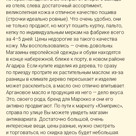
из отеля, слева: достаточный ассортимент,
великолепная кожа и отличное качество пошива
(строчки идеально ровные). Что очень удобно, они
не только продают, но могут пошить куртку, пальто,
кепку по индивидуальным меркам на фабрике всего
за 4–5 дней. Цены недорогие за такого качества
кожу. Мы воспользовались — очень довольны.
Магазины европейской одежды и обуви находятся
в конце набережной, ближе к порту, в новом районе
Агадира. Если купите изделия из дерева, то сразу
по приезду протрите их растительным маслом:
из-за
разницы в климате дерево пересыхает и изделие
может расклеиться, а масло оно отлично впитывает.
Аргановое масло и продукция из него — дело вкуса.
Это, своего рода, бренд для Марокко и они его
активно продвигают. По пути к маркету «Юниприкс»,
справа по улице Вы можете увидеть магазин
антиквариата. Достаточно большой, очень
интересные вещи, цены разные, нужно смотреть
и торговаться, но скидка здесь будет небольшая.