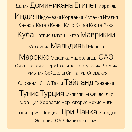
Доминикана
Египет
Дания
Израиль
Индия
Индонезия
Иордания
Испания
Италия
Канары
Катар
Кения
Кипр
Китай
Коста Рика
Куба
Маврикий
Латвия
Ливан
Литва
Мальдивы
Малайзия
Мальта
Марокко
ОАЭ
Мексика
Нидерланды
Оман
Панама
Перу
Польша
Португалия
Россия
Румыния
Сейшелы
Сингапур
Словакия
Тайланд
Словения
США
Таити
Танзания
Тунис
Турция
Филиппины
Финляндия
Франция
Хорватия
Черногория
Чехия
Чили
Шри Ланка
Швейцария
Швеция
Эквадор
Эстония
ЮАР
Ямайка
Япония