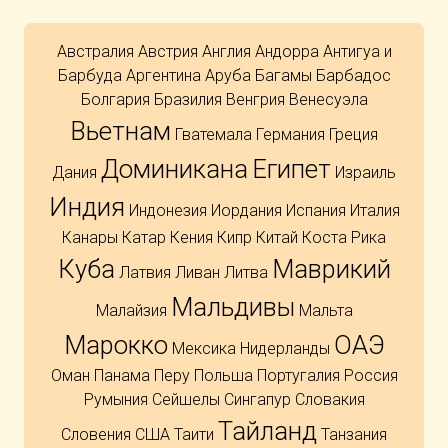
Австралия
Австрия
Англия
Андорра
Антигуа и
Барбуда
Аргентина
Аруба
Багамы
Барбадос
Болгария
Бразилия
Венгрия
Венесуэла
Вьетнам
Гватемала
Германия
Греция
Доминикана
Египет
Дания
Израиль
Индия
Индонезия
Иордания
Испания
Италия
Канары
Катар
Кения
Кипр
Китай
Коста Рика
Куба
Маврикий
Латвия
Ливан
Литва
Мальдивы
Малайзия
Мальта
Марокко
ОАЭ
Мексика
Нидерланды
Оман
Панама
Перу
Польша
Португалия
Россия
Румыния
Сейшелы
Сингапур
Словакия
Тайланд
Словения
США
Таити
Танзания