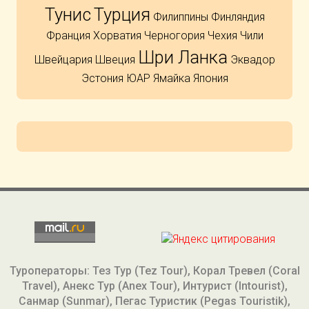
Тунис
Турция
Филиппины
Финляндия
Франция
Хорватия
Черногория
Чехия
Чили
Шри Ланка
Швейцария
Швеция
Эквадор
Эстония
ЮАР
Ямайка
Япония
Туроператоры: Тез Тур (Tez Tour), Корал Тревел (Coral
Travel), Анекс Тур (Anex Tour), Интурист (Intourist),
Санмар (Sunmar), Пегас Туристик (Pegas Touristik),