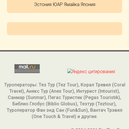
Эстония
ЮАР
Ямайка
Япония
Туроператоры: Тез Тур (Tez Tour), Корал Тревел (Coral
Travel), Анекс Тур (Anex Tour), Интурист (Intourist),
Санмар (Sunmar), Пегас Туристик (Pegas Touristik),
Библио Глобус (Biblio Globus), Тезтур (Teztour),
Туроператор Фан энд Сан (Fun&Sun), Вантач Трэвел
(One Touch & Travel) и другие.