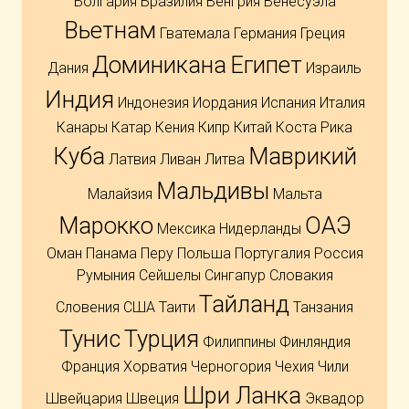
Болгария
Бразилия
Венгрия
Венесуэла
Вьетнам
Гватемала
Германия
Греция
Доминикана
Египет
Дания
Израиль
Индия
Индонезия
Иордания
Испания
Италия
Канары
Катар
Кения
Кипр
Китай
Коста Рика
Куба
Маврикий
Латвия
Ливан
Литва
Мальдивы
Малайзия
Мальта
Марокко
ОАЭ
Мексика
Нидерланды
Оман
Панама
Перу
Польша
Португалия
Россия
Румыния
Сейшелы
Сингапур
Словакия
Тайланд
Словения
США
Таити
Танзания
Тунис
Турция
Филиппины
Финляндия
Франция
Хорватия
Черногория
Чехия
Чили
Шри Ланка
Швейцария
Швеция
Эквадор