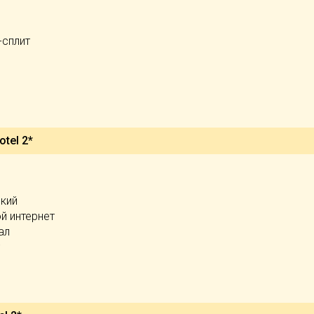
-сплит
tel 2*
ский
й интернет
ал