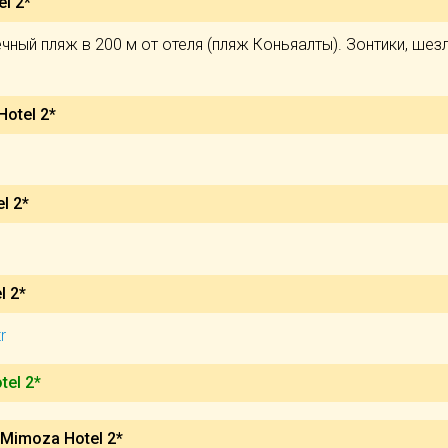
l 2*
ный пляж в 200 м от отеля (пляж Коньяалты). Зонтики, шез
otel 2*
l 2*
l 2*
r
tel 2*
Mimoza Hotel 2*