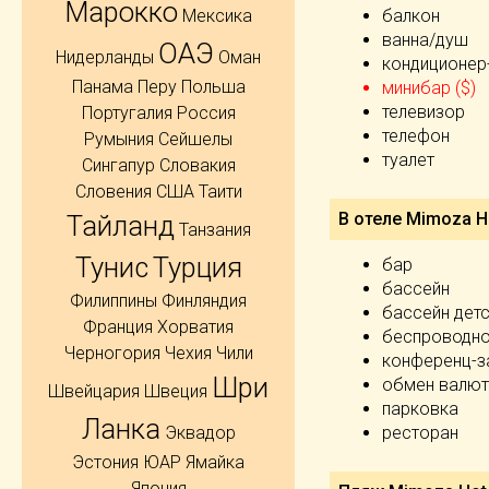
Марокко
Мексика
балкон
ванна/душ
ОАЭ
Нидерланды
Оман
кондиционер
Панама
Перу
Польша
минибар ($)
телевизор
Португалия
Россия
телефон
Румыния
Сейшелы
туалет
Сингапур
Словакия
Словения
США
Таити
В отеле Mimoza Ho
Тайланд
Танзания
Тунис
Турция
бар
бассейн
Филиппины
Финляндия
бассейн дет
Франция
Хорватия
беспроводно
Черногория
Чехия
Чили
конференц-з
Шри
обмен валют
Швейцария
Швеция
парковка
Ланка
Эквадор
ресторан
Эстония
ЮАР
Ямайка
Япония