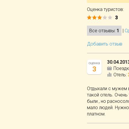
Оценка туристов:
3
Все отзывы:
1
|
С
Добавить отзыв
30.04.201
оценка
3
Поездк
Отель
:
Отдыхали с мужем в
такой отель. Очень
были , но расносол
мало людей. Нужно б
платном.