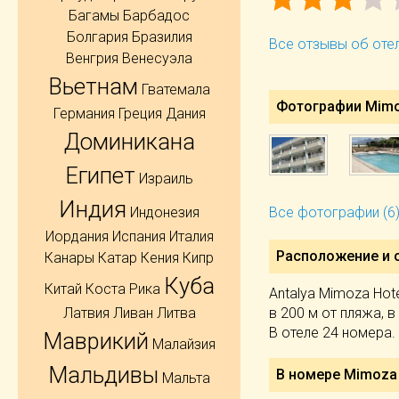
Багамы
Барбадос
Болгария
Бразилия
Все отзывы об отел
Венгрия
Венесуэла
Вьетнам
Гватемала
Фотографии Mimoz
Германия
Греция
Дания
Доминикана
Египет
Израиль
Индия
Индонезия
Все фотографии (6
Иордания
Испания
Италия
Расположение и 
Канары
Катар
Кения
Кипр
Куба
Китай
Коста Рика
Antalya Mimoza Hot
в 200 м от пляжа, в
Латвия
Ливан
Литва
В отеле 24 номера.
Маврикий
Малайзия
Мальдивы
В номере Mimoza 
Мальта