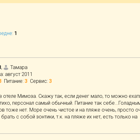
редне:
1
3
,
Тамара
а:
август 2011
3
Питание
:
3
Сервис
:
3
 отеле Мимоза. Скажу так, если денег мало, то можно ехать
 тихо, персонал самый обычный. Питание так себе...Голадны
ов тоже нет. Море очень чистое и на пляже очень, просто о
рать с собой зонтики, т.к. на пляже их нет, есть только на