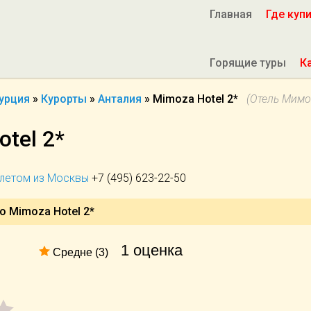
Главная
Где куп
Горящие туры
К
урция
»
Курорты
»
Анталия
»
Mimoza Hotel 2*
(Отель Мимо
tel 2*
ылетом из Москвы
+7 (495) 623-22-50
о Mimoza Hotel 2*
1 оценка
Средне (3)