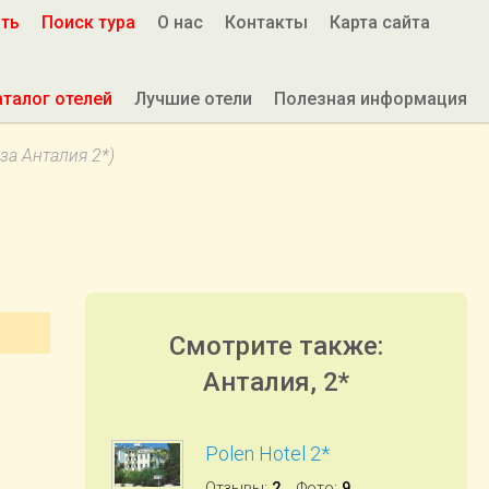
ить
Поиск тура
О нас
Контакты
Карта сайта
аталог отелей
Лучшие отели
Полезная информация
за Анталия 2*)
Смотрите также:
Анталия, 2*
Polen Hotel 2*
Отзывы
:
2
Фото
:
9