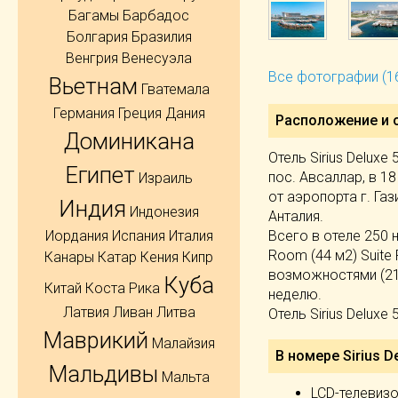
Багамы
Барбадос
Болгария
Бразилия
Венгрия
Венесуэла
Все фотографии (1
Вьетнам
Гватемала
Германия
Греция
Дания
Расположение и 
Доминикана
Отель Sirius Deluxe
Египет
пос. Авсаллар, в 18 
Израиль
от аэропорта г. Газ
Индия
Индонезия
Анталия.
Всего в отеле 250 
Иордания
Испания
Италия
Room (44 м2) Suite
Канары
Катар
Кения
Кипр
возможностями (21 
Куба
Китай
Коста Рика
неделю.
Латвия
Ливан
Литва
Отель Sirius Deluxe
Маврикий
Малайзия
В номере Sirius De
Мальдивы
Мальта
LCD-телевиз