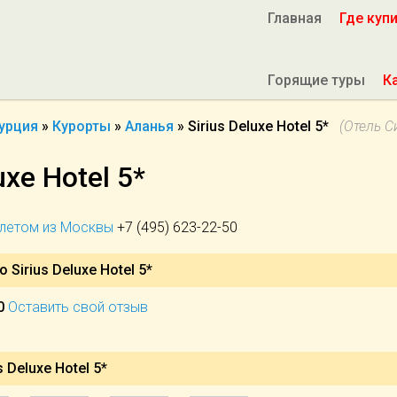
Главная
Где куп
Горящие туры
К
урция
»
Курорты
»
Аланья
»
Sirius Deluxe Hotel 5*
(Отель С
uxe Hotel 5*
ылетом из Москвы
+7 (495) 623-22-50
 Sirius Deluxe Hotel 5*
0
Оставить свой отзыв
 Deluxe Hotel 5*