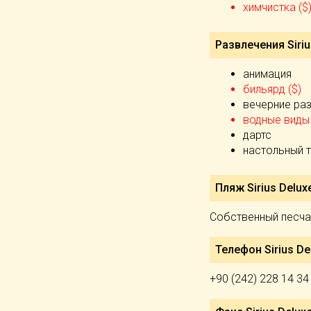
химчистка ($
Развлечения Siriu
анимация
бильярд ($)
вечерние ра
водные виды 
дартс
настольный 
Пляж Sirius Deluxe
Собственный песчан
Телефон Sirius Del
+90 (242) 228 14 34