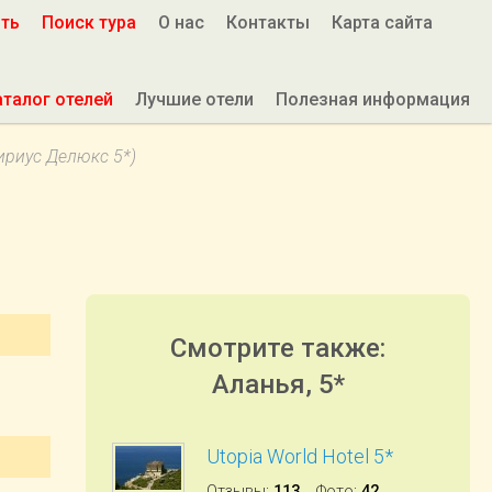
ить
Поиск тура
О нас
Контакты
Карта сайта
аталог отелей
Лучшие отели
Полезная информация
ириус Делюкс 5*)
Смотрите также:
Аланья, 5*
Utopia World Hotel 5*
Отзывы
:
113
Фото
:
42