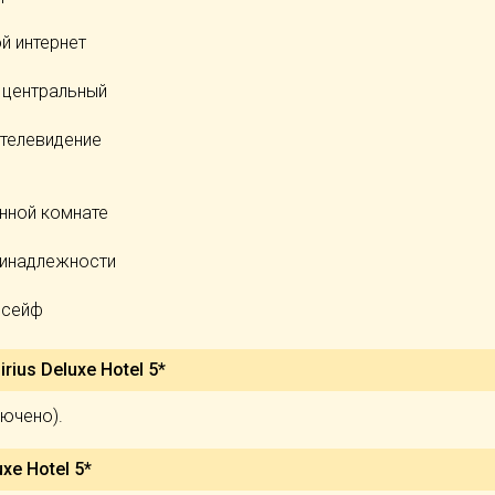
й интернет
 центральный
 телевидение
нной комнате
ринадлежности
 сейф
rius Deluxe Hotel 5*
ключено).
uxe Hotel 5*