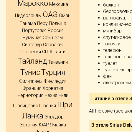
Марокко
Мексика
балкон
беспроводно
ОАЭ
Нидерланды
Оман
ванна/душ
Панама
Перу
Польша
кондиционер
Португалия
Россия
минибар
спутниковое
Румыния
Сейшелы
тапочки
Сингапур
Словакия
телефон
Словения
США
Таити
телефон в ва
Тайланд
Танзания
туалет
туалетные п
Тунис
Турция
фен
Филиппины
Финляндия
электронный
Франция
Хорватия
Черногория
Чехия
Чили
Питание в отеле Si
Шри
Швейцария
Швеция
All Inclusive (все в
Ланка
Эквадор
Эстония
ЮАР
Ямайка
В отеле Sirius Del
Япония