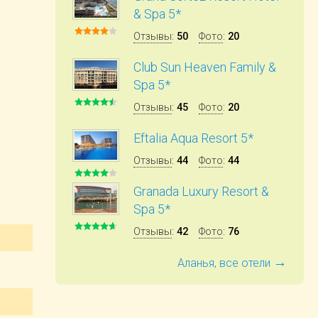
& Spa 5*
Отзывы
:
50
Фото
:
20
Club Sun Heaven Family &
Spa 5*
Отзывы
:
45
Фото
:
20
Eftalia Aqua Resort 5*
Отзывы
:
44
Фото
:
44
Granada Luxury Resort &
Spa 5*
Отзывы
:
42
Фото
:
76
→
Аланья, все отели