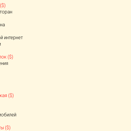
($)
сторан
йна
й интернет
и
ок ($)
ения
ая ($)
)
мобилей
ы ($)