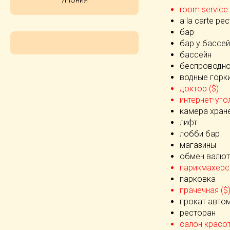
room service 
а la carte ре
бар
бар у бассе
бассейн
беспроводно
водные горк
доктор ($)
интернет-угол
камера хран
лифт
лобби бар
магазины
обмен валют
парикмахерск
парковка
прачечная ($
прокат авто
ресторан
салон красот