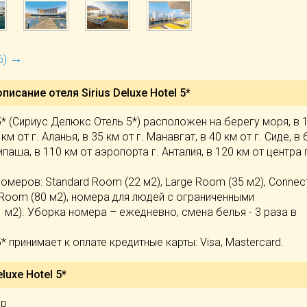
→
6)
описание отеля
Sirius Deluxe Hotel 5*
 5* (Сириус Делюкс Отель 5*) расположен на берегу моря, в 
км от г. Аланья, в 35 км от г. Манавгат, в 40 км от г. Сиде, в 
ипаша, в 110 км от аэропорта г. Анталия, в 120 км от центра г
номеров: Standard Room (22 м2), Large Room (35 м2), Connec
 Room (80 м2), номера для людей с ограниченными
м2). Уборка номера – ежедневно, смена белья - 3 раза в
 5* принимает к оплате кредитные карты: Visa, Mastercard.
luxe Hotel 5*
ор