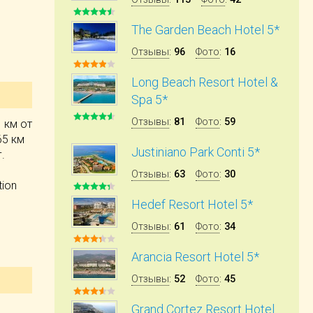
The Garden Beach Hotel 5*
Отзывы
:
96
Фото
:
16
Long Beach Resort Hotel &
Spa 5*
Отзывы
:
81
Фото
:
59
1 км от
65 км
Justiniano Park Conti 5*
.
Отзывы
:
63
Фото
:
30
tion
Hedef Resort Hotel 5*
Отзывы
:
61
Фото
:
34
Arancia Resort Hotel 5*
Отзывы
:
52
Фото
:
45
Grand Cortez Resort Hotel