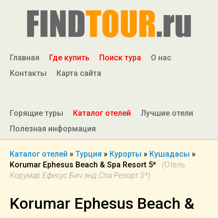
Главная
Где купить
Поиск тура
О нас
Контакты
Карта сайта
Горящие туры
Каталог отелей
Лучшие отели
Полезная информация
Каталог отелей
»
Турция
»
Курорты
»
Кушадасы
»
Korumar Ephesus Beach & Spa Resort 5*
(Отель
Корумар Ефесус Бич энд Спа Резорт 5*)
Korumar Ephesus Beach &