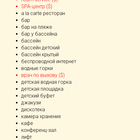
SPA-центр ($)
а la carte ресторан
бар
бар на пляже
бар у бассейна
бассейн
бассейн детский
бассейн крытый
беспроводной интернет
водные горки
врач по вызову ($)
детская водная горка
детская площадка
детский буфет
джакузи
дискотека
камера хранения
кафе
конференц-зал
лифт