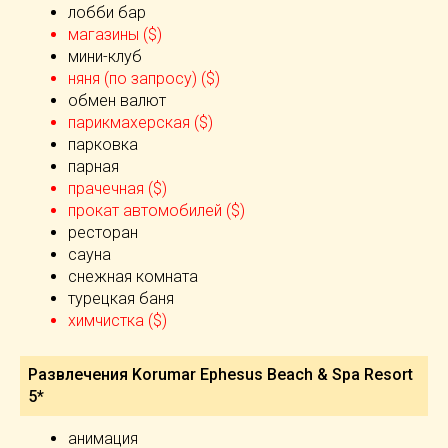
лобби бар
магазины ($)
мини-клуб
няня (по запросу) ($)
обмен валют
парикмахерская ($)
парковка
парная
прачечная ($)
прокат автомобилей ($)
ресторан
сауна
снежная комната
турецкая баня
химчистка ($)
Развлечения Korumar Ephesus Beach & Spa Resort
5*
анимация