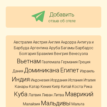
Добавить
отзыв об отеле
Австралия
Австрия
Англия
Андорра
Антигуа и
Барбуда
Аргентина
Аруба
Багамы
Барбадос
Болгария
Бразилия
Венгрия
Венесуэла
Вьетнам
Гватемала
Германия
Греция
Доминикана
Египет
Дания
Израиль
Индия
Индонезия
Иордания
Испания
Италия
Канары
Катар
Кения
Кипр
Китай
Коста Рика
Куба
Маврикий
Латвия
Ливан
Литва
Мальдивы
Малайзия
Мальта