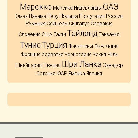
Марокко
ОАЭ
Мексика
Нидерланды
Оман
Панама
Перу
Польша
Португалия
Россия
Румыния
Сейшелы
Сингапур
Словакия
Тайланд
Словения
США
Таити
Танзания
Тунис
Турция
Филиппины
Финляндия
Франция
Хорватия
Черногория
Чехия
Чили
Шри Ланка
Швейцария
Швеция
Эквадор
Эстония
ЮАР
Ямайка
Япония