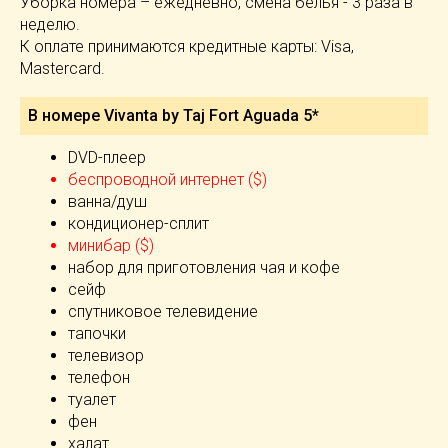
Уборка номера – ежедневно, смена белья - 3 раза в
неделю.
К оплате принимаются кредитные карты: Visa,
Mastercard.
В номере Vivanta by Taj Fort Aguada 5*
DVD-плеер
беспроводной интернет ($)
ванна/душ
кондиционер-сплит
минибар ($)
набор для приготовления чая и кофе
сейф
спутниковое телевидение
тапочки
телевизор
телефон
туалет
фен
халат