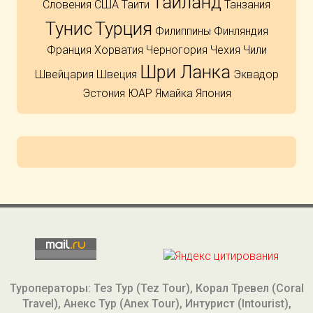
Тайланд
Словения
США
Таити
Танзания
Тунис
Турция
Филиппины
Финляндия
Франция
Хорватия
Черногория
Чехия
Чили
Шри Ланка
Швейцария
Швеция
Эквадор
Эстония
ЮАР
Ямайка
Япония
Туроператоры: Тез Тур (Tez Tour), Корал Тревел (Coral
Travel), Анекс Тур (Anex Tour), Интурист (Intourist),