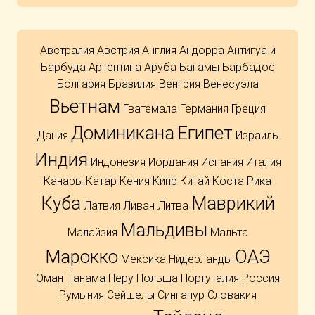
Австралия
Австрия
Англия
Андорра
Антигуа и
Барбуда
Аргентина
Аруба
Багамы
Барбадос
Болгария
Бразилия
Венгрия
Венесуэла
Вьетнам
Гватемала
Германия
Греция
Доминикана
Египет
Дания
Израиль
Индия
Индонезия
Иордания
Испания
Италия
Канары
Катар
Кения
Кипр
Китай
Коста Рика
Куба
Маврикий
Латвия
Ливан
Литва
Мальдивы
Малайзия
Мальта
Марокко
ОАЭ
Мексика
Нидерланды
Оман
Панама
Перу
Польша
Португалия
Россия
Румыния
Сейшелы
Сингапур
Словакия