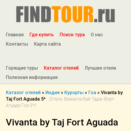
Главная
Где купить
Поиск тура
О нас
Контакты
Карта сайта
Горящие туры
Каталог отелей
Лучшие отели
Полезная информация
Каталог отелей
»
Индия
»
Курорты
»
Гоа
»
Vivanta by
Taj Fort Aguada 5*
(Отель Виванта бай Тадж Форт
Агуада Гоа 5*)
Vivanta by Taj Fort Aguada