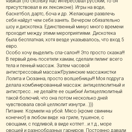
языках (по скольку нас интересовал русский, то он
присутствовал в их лексиконе). Игры на воде,
баскетбол, дартс, боча и др. Желающие развлечь
себя найдут чем себя занять. Вечером обязательно
шоу и дискотека. Единственный минус много времени
проходит между этими мероприятиями. Дискотека
была бесплатная, хотя везде указывалось, что вход 5
евро.
Особо хочу выделить спа-салон!!! Это просто сказка!!!
В первый день посетили хамам, сделали пилинг всего
тела и пенный массаж. Затем часовой
антистрессовый массаж!Грузинские массажистки
Лолита и Сюзанна, просто волшебницы!!! Моя подруга
делала комбинированный массаж: антицеллюлитный и
антистресс...не делайте ее ошибки! Антицеллюлитный
такой болючий, что она потом несколько дней
чувствовала свой целлюлит изнутри...)))
Питание. Кормили на убой. Мясо (кроме свинины
конечно!) в любом виде: на гриле, тушеное, с
овощами, с подливой, в виде котлет...и.т.д., море
овощей и разнообразных гарниров. Постоянно давали