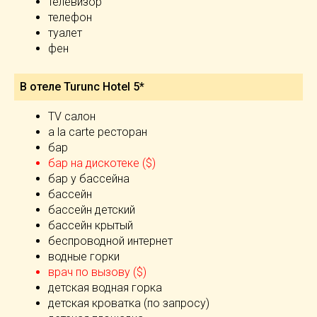
телевизор
телефон
туалет
фен
В отеле Turunc Hotel 5*
TV салон
а la carte ресторан
бар
бар на дискотеке ($)
бар у бассейна
бассейн
бассейн детский
бассейн крытый
беспроводной интернет
водные горки
врач по вызову ($)
детская водная горка
детская кроватка (по запросу)