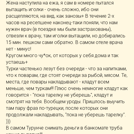
Жена наступила на ежа, я сам в номере пытался
вытащить иголки - очень сложно, ибо они
расщепляются, на вид, как занозы+ В течение 2-х
часов на ресепшене наконец-таки поняли, что нам
нужен врач (в поездке мы были застрахованы),
отвезли к врачу, там иголки вытащили, но добирались
15 мин. пешком сами обратно. В самом отеле врача
нет - минус!
Кругом много чу*ок, от которых у себя дома и так
устаешь+
Турки частенько лезут без очереди - что за напитками,
что к поварам, где стоят очереди за рыбой, мясом. Те,
места, где повары накладывают - кладут всем
меньше, чем туркам!!! Плюс очень немногие кладут как
говорится - "пока тарелку не уберешь", кладут и
смотрят на тебя. Вообщем уроды. Пришлось выучить
там пару фраз по-турецки, после которых они
продолжали накладывать, "пока не уберешь тарелку".
)))
В самом Турунче снимать деньги в банкомате труба