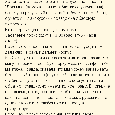
Хорошо, что в самолёте и в автобусе нас спасала
"Драмина" (замечательные таблетки от укачивания).
Советую прикупить 3 пачки на 2-х, будет в самый раз,
с учётом 1-2 экскурсий и поездок на обзорную
экскурсию.
Итак, первый день - заезд в сам отель.
Заселение происходит в 13-00 (расчетный час в
отеле).
Номера были все заняты, в главном корпусе, и нам
дали ключ в самый дальний корпус:
5-ый корпус (от главного корпуса идти туда около 3-х
минут в весьма неслабую горку + ехать на лифе на 4-
ый этаж). Правда, сказали, что мы можем заказывать
бесплатный трасфер (служащий на легковушке возит),
чтобы нас доставляли из главного корпуса в наш и
обратно - смешно, но имеем полное право. В принципе
выполнимо, но надо звонить и объяснять же еще+, так
как на ресепшн все знают английский, а русский знает
одна девочка и то слабенько и не всегда
присутствует+
Вообщем упорно просил я нашего гида, перед