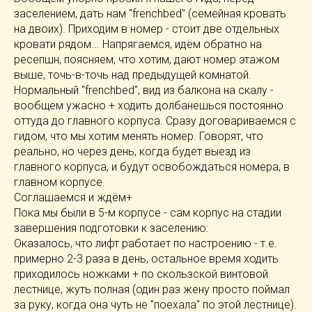
заселением, дать нам "frenchbed" (семейная кровать
на двоих). Приходим в номер - стоит две отдельных
кровати рядом... Напрягаемся, идём обратно на
ресепшн, поясняем, что хотим, дают номер этажом
выше, точь-в-точь над предыдущей комнатой.
Нормальный "frenchbed", вид из балкона на скалу -
вообщем ужасно + ходить долбанешься постоянно
оттуда до главного корпуса. Сразу договариваемся с
гидом, что мы хотим менять номер. Говорят, что
реально, но через день, когда будет выезд из
главного корпуса, и будут освобождаться номера, в
главном корпусе.
Соглашаемся и ждём+
Пока мы были в 5-м корпусе - сам корпус на стадии
завершения подготовки к заселению:
Оказалось, что лифт работает по настроению - т.е.
примерно 2-3 раза в день, остальное время ходить
приходилось ножками + по скользской винтовой
лестнице, жуть полная (один раз жену просто поймал
за руку, когда она чуть не "поехала" по этой лестнице).