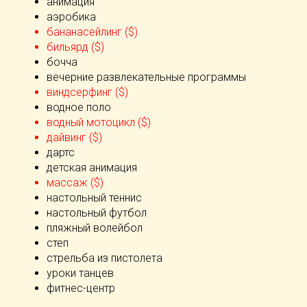
анимация
аэробика
бананасейлинг ($)
бильярд ($)
бочча
вечерние развлекательные программы
виндсерфинг ($)
водное поло
водный мотоцикл ($)
дайвинг ($)
дартс
детская анимация
массаж ($)
настольный теннис
настольный футбол
пляжный волейбол
степ
стрельба из пистолета
уроки танцев
фитнес-центр