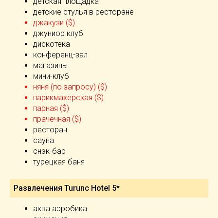
детская площадка
детские стулья в ресторане
джакузи ($)
джуниор клуб
дискотека
конференц-зал
магазины
мини-клуб
няня (по запросу) ($)
парикмахерская ($)
парная ($)
прачечная ($)
ресторан
сауна
снэк-бар
турецкая баня
Развлечения Turunc Hotel 5*
аква аэробика