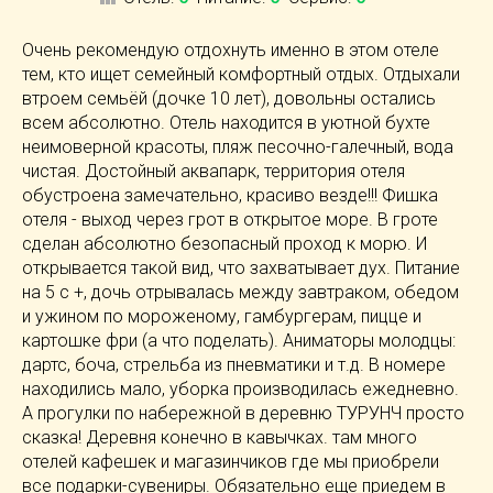
Очень рекомендую отдохнуть именно в этом отеле
тем, кто ищет семейный комфортный отдых. Отдыхали
втроем семьёй (дочке 10 лет), довольны остались
всем абсолютно. Отель находится в уютной бухте
неимоверной красоты, пляж песочно-галечный, вода
чистая. Достойный аквапарк, территория отеля
обустроена замечательно, красиво везде!!! Фишка
отеля - выход через грот в открытое море. В гроте
сделан абсолютно безопасный проход к морю. И
открывается такой вид, что захватывает дух. Питание
на 5 с +, дочь отрывалась между завтраком, обедом
и ужином по мороженому, гамбургерам, пицце и
картошке фри (а что поделать). Аниматоры молодцы:
дартс, боча, стрельба из пневматики и т.д. В номере
находились мало, уборка производилась ежедневно.
А прогулки по набережной в деревню ТУРУНЧ просто
сказка! Деревня конечно в кавычках. там много
отелей кафешек и магазинчиков где мы приобрели
все подарки-сувениры. Обязательно еще приедем в