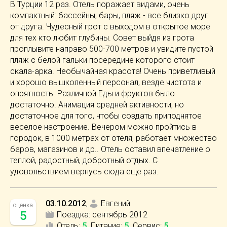
В Турции 12 раз. Отель поражает видами, очень
компактный: бассейны, бары, пляж - все близко друг
от друга. Чудесный грот с выходом в открытое море
для тех кто любит глубины. Совет выйдя из грота
проплывите направо 500-700 метров и увидите пустой
пляж с белой гальки посередине которого стоит
скала-арка. Необычайная красота! Очень приветливый
и хорошо вышколенный персонал, везде чистота и
опрятность. Различной Еды и фруктов было
достаточно. Анимация средней активности, но
достаточное для того, чтобы создать приподнятое
веселое настроение. Вечером можно пройтись в
городок, в 1000 метрах от отеля, работает множество
баров, магазинов и др.. Отель оставил впечатление о
теплой, радостный, добротный отдых. С
удовольствием вернусь сюда еще раз.
03.10.2012
,
Евгений
оценка
5
Поездка:
сентябрь 2012
Отель
:
5
Питание
:
5
Сервис
:
5