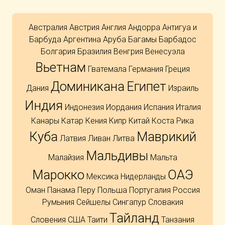
Австралия
Австрия
Англия
Андорра
Антигуа и
Барбуда
Аргентина
Аруба
Багамы
Барбадос
Болгария
Бразилия
Венгрия
Венесуэла
Вьетнам
Гватемала
Германия
Греция
Доминикана
Египет
Дания
Израиль
Индия
Индонезия
Иордания
Испания
Италия
Канары
Катар
Кения
Кипр
Китай
Коста Рика
Куба
Маврикий
Латвия
Ливан
Литва
Мальдивы
Малайзия
Мальта
Марокко
ОАЭ
Мексика
Нидерланды
Оман
Панама
Перу
Польша
Португалия
Россия
Румыния
Сейшелы
Сингапур
Словакия
Тайланд
Словения
США
Таити
Танзания