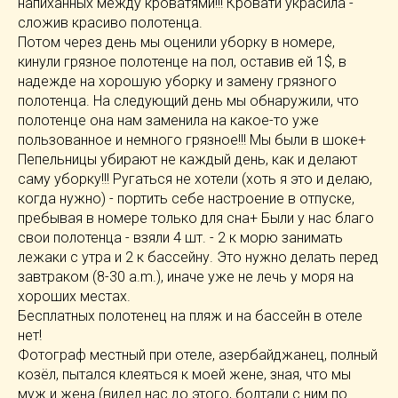
напиханных между кроватями!!! Кровати украсила -
сложив красиво полотенца.
Потом через день мы оценили уборку в номере,
кинули грязное полотенце на пол, оставив ей 1$, в
надежде на хорошую уборку и замену грязного
полотенца. На следующий день мы обнаружили, что
полотенце она нам заменила на какое-то уже
пользованное и немного грязное!!! Мы были в шоке+
Пепельницы убирают не каждый день, как и делают
саму уборку!!! Ругаться не хотели (хоть я это и делаю,
когда нужно) - портить себе настроение в отпуске,
пребывая в номере только для сна+ Были у нас благо
свои полотенца - взяли 4 шт. - 2 к морю занимать
лежаки с утра и 2 к бассейну. Это нужно делать перед
завтраком (8-30 a.m.), иначе уже не лечь у моря на
хороших местах.
Бесплатных полотенец на пляж и на бассейн в отеле
нет!
Фотограф местный при отеле, азербайджанец, полный
козёл, пытался клеяться к моей жене, зная, что мы
муж и жена (видел нас до этого, болтали с ним по