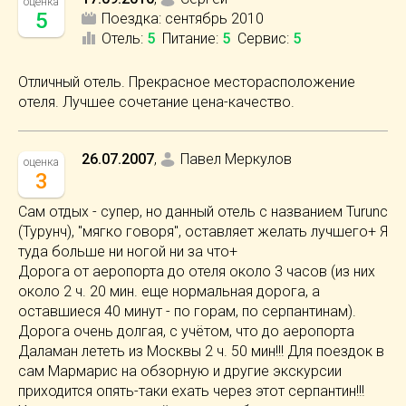
оценка
5
Поездка:
сентябрь 2010
Отель
:
5
Питание
:
5
Сервис
:
5
Отличный отель. Прекрасное месторасположение
отеля. Лучшее сочетание цена-качество.
26.07.2007
,
Павел Меркулов
оценка
3
Сам отдых - супер, но данный отель с названием Turunc
(Турунч), "мягко говоря", оставляет желать лучшего+ Я
туда больше ни ногой ни за что+
Дорога от аеропорта до отеля около 3 часов (из них
около 2 ч. 20 мин. еще нормальная дорога, а
оставшиеся 40 минут - по горам, по серпантинам).
Дорога очень долгая, с учётом, что до аеропорта
Даламан лететь из Москвы 2 ч. 50 мин!!! Для поездок в
сам Мармарис на обзорную и другие экскурсии
приходится опять-таки ехать через этот серпантин!!!