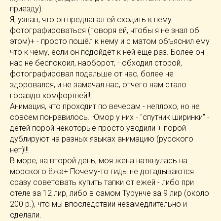
приезду).
Я, узнав, что он предлагал ей сходить к нему
фотографироваться (говоря ей, чтобы я не знал об
этом)+ - просто пошёл к нему и с матом объяснил ему
что к чему, если он подойдёт к ней еще раз. Более он
нас не беспокоил, наоборот, - обходил сторой,
фотографировал подальше от нас, более не
здоровался, и не замечал нас, отчего нам стало
гораздо комфортней!!!
Анимация, что проходит по вечерам - неплохо, но не
совсем понравилось. Юмор у них - "спутник ширинки" -
детей порой некоторые просто уводили + порой
дублируют на разных языках анимацию (русского
нет)!!!
В море, на второй день, моя жена наткнулась на
морского ёжа+ Почему-то гиды не догадываются
сразу советовать купить тапки от ежей - либо при
отеле за 12 лир, либо в самом Турунче за 9 лир (около
200 р.), что мы впоследствии незамедлительно и
сделали.