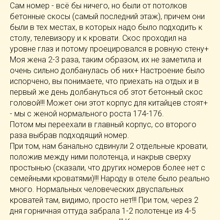
Сам номер - всё бы ничего, но были от потолков
бетонные скосы (самый последний этаж), причем они
были в тех местах, в которых надо было подходить к
столу, телевизору и к кровати. Скос проходил на
уровне глаз и потому проецировался в ровную стену+
Моя жена 2-3 раза, таким образом, их не заметила и
очень сильно долбанулась об них+ Настроение было
испорчено, вы понимаете, что приехать на отдых и в
первый же день долбануться об этот бетонный скос
головой!!! Может они этот корпус для китайцев стоят+
- мы с женой нормального роста 174-176.
Потом мы переехали в главный корпус, со второго
раза выбрав подходящий номер.
При том, нам банально сдвинули 2 отдельные кровати,
положив между ними полотенца, и накрыв сверху
простынью (сказали, что других номеров более нет с
семейными кроватями)!!! Народу в отеле было реально
много. Нормальных человеческих двуспальных
кроватей там, видимо, просто нет!!! При том, через 2
дня горничная оттуда забрала 1-2 полотенце из 4-5