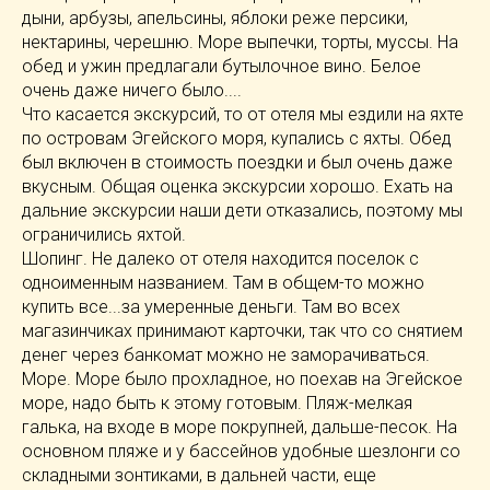
дыни, арбузы, апельсины, яблоки реже персики,
нектарины, черешню. Море выпечки, торты, муссы. На
обед и ужин предлагали бутылочное вино. Белое
очень даже ничего было....
Что касается экскурсий, то от отеля мы ездили на яхте
по островам Эгейского моря, купались с яхты. Обед
был включен в стоимость поездки и был очень даже
вкусным. Общая оценка экскурсии хорошо. Ехать на
дальние экскурсии наши дети отказались, поэтому мы
ограничились яхтой.
Шопинг. Не далеко от отеля находится поселок с
одноименным названием. Там в общем-то можно
купить все...за умеренные деньги. Там во всех
магазинчиках принимают карточки, так что со снятием
денег через банкомат можно не заморачиваться.
Море. Море было прохладное, но поехав на Эгейское
море, надо быть к этому готовым. Пляж-мелкая
галька, на входе в море покрупней, дальше-песок. На
основном пляже и у бассейнов удобные шезлонги со
складными зонтиками, в дальней части, еще