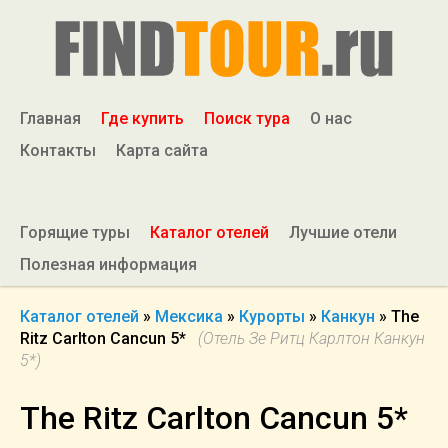
Главная
Где купить
Поиск тура
О нас
Контакты
Карта сайта
Горящие туры
Каталог отелей
Лучшие отели
Полезная информация
Каталог отелей
»
Мексика
»
Курорты
»
Канкун
»
The
Ritz Carlton Cancun 5*
(Отель Зе Ритц Карлтон Канкун
5*)
The Ritz Carlton Cancun 5*