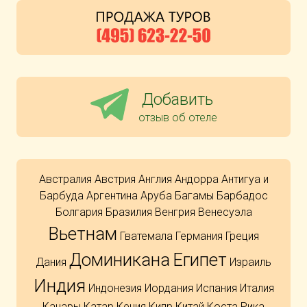
Добавить
отзыв об отеле
Австралия
Австрия
Англия
Андорра
Антигуа и
Барбуда
Аргентина
Аруба
Багамы
Барбадос
Болгария
Бразилия
Венгрия
Венесуэла
Вьетнам
Гватемала
Германия
Греция
Доминикана
Египет
Дания
Израиль
Индия
Индонезия
Иордания
Испания
Италия
Канары
Катар
Кения
Кипр
Китай
Коста Рика