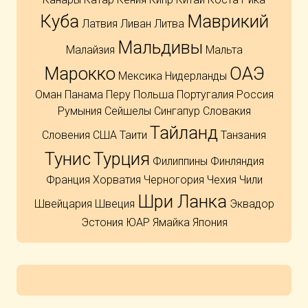
Куба
Маврикий
Латвия
Ливан
Литва
Мальдивы
Малайзия
Мальта
Марокко
ОАЭ
Мексика
Нидерланды
Оман
Панама
Перу
Польша
Португалия
Россия
Румыния
Сейшелы
Сингапур
Словакия
Тайланд
Словения
США
Таити
Танзания
Тунис
Турция
Филиппины
Финляндия
Франция
Хорватия
Черногория
Чехия
Чили
Шри Ланка
Швейцария
Швеция
Эквадор
Эстония
ЮАР
Ямайка
Япония