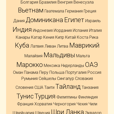
Болгария
Бразилия
Венгрия
Венесуэла
Вьетнам
Гватемала
Германия
Греция
Доминикана
Египет
Дания
Израиль
Индия
Индонезия
Иордания
Испания
Италия
Канары
Катар
Кения
Кипр
Китай
Коста Рика
Куба
Маврикий
Латвия
Ливан
Литва
Мальдивы
Малайзия
Мальта
Марокко
ОАЭ
Мексика
Нидерланды
Оман
Панама
Перу
Польша
Португалия
Россия
Румыния
Сейшелы
Сингапур
Словакия
Тайланд
Словения
США
Таити
Танзания
Тунис
Турция
Филиппины
Финляндия
Франция
Хорватия
Черногория
Чехия
Чили
Шри Ланка
Швейцария
Швеция
Эквадор