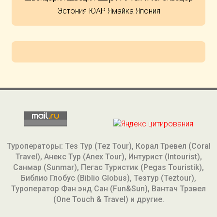
Эстония
ЮАР
Ямайка
Япония
Туроператоры: Тез Тур (Tez Tour), Корал Тревел (Coral
Travel), Анекс Тур (Anex Tour), Интурист (Intourist),
Санмар (Sunmar), Пегас Туристик (Pegas Touristik),
Библио Глобус (Biblio Globus), Тезтур (Teztour),
Туроператор Фан энд Сан (Fun&Sun), Вантач Трэвел
(One Touch & Travel) и другие.