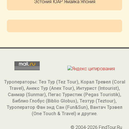
Эстония
ЮАР
Ямайка
Япония
Туроператоры: Тез Тур (Tez Tour), Корал Тревел (Coral
Travel), Анекс Тур (Anex Tour), Интурист (Intourist),
Санмар (Sunmar), Пегас Туристик (Pegas Touristik),
Библио Глобус (Biblio Globus), Тезтур (Teztour),
Туроператор Фан энд Сан (Fun&Sun), Вантач Трэвел
(One Touch & Travel) и другие.
© 2004-2026 FindTour.Ru