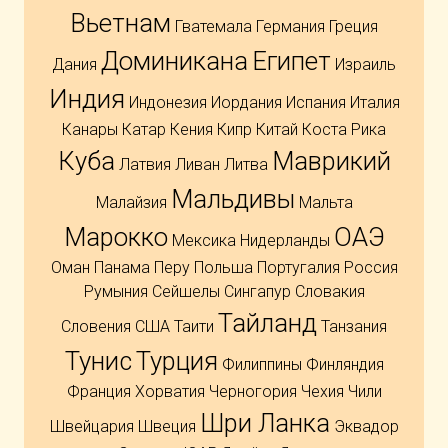
Вьетнам
Гватемала
Германия
Греция
Доминикана
Египет
Дания
Израиль
Индия
Индонезия
Иордания
Испания
Италия
Канары
Катар
Кения
Кипр
Китай
Коста Рика
Куба
Маврикий
Латвия
Ливан
Литва
Мальдивы
Малайзия
Мальта
Марокко
ОАЭ
Мексика
Нидерланды
Оман
Панама
Перу
Польша
Португалия
Россия
Румыния
Сейшелы
Сингапур
Словакия
Тайланд
Словения
США
Таити
Танзания
Тунис
Турция
Филиппины
Финляндия
Франция
Хорватия
Черногория
Чехия
Чили
Шри Ланка
Швейцария
Швеция
Эквадор