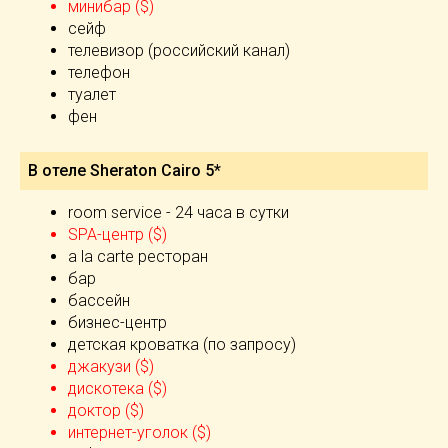
минибар ($)
сейф
телевизор (российский канал)
телефон
туалет
фен
В отеле Sheraton Cairo 5*
room service - 24 часа в сутки
SPA-центр ($)
а la carte ресторан
бар
бассейн
бизнес-центр
детская кроватка (по запросу)
джакузи ($)
дискотека ($)
доктор ($)
интернет-уголок ($)