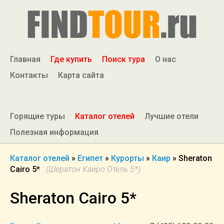
Главная
Где купить
Поиск тура
О нас
Контакты
Карта сайта
Горящие туры
Каталог отелей
Лучшие отели
Полезная информация
Каталог отелей
»
Египет
»
Курорты
»
Каир
»
Sheraton
Cairo 5*
(Шератон Каиро Отель 5*)
Sheraton Cairo 5*