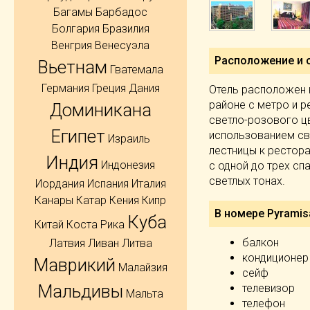
Багамы
Барбадос
Болгария
Бразилия
Венгрия
Венесуэла
Расположение и 
Вьетнам
Гватемала
Германия
Греция
Дания
Отель расположен н
районе с метро и 
Доминикана
светло-розового ц
Египет
использованием св
Израиль
лестницы к рестора
Индия
Индонезия
с одной до трех сп
светлых тонах.
Иордания
Испания
Италия
Канары
Катар
Кения
Кипр
В номере Pyramis
Куба
Китай
Коста Рика
балкон
Латвия
Ливан
Литва
кондиционер
Маврикий
Малайзия
сейф
Мальдивы
телевизор
Мальта
телефон