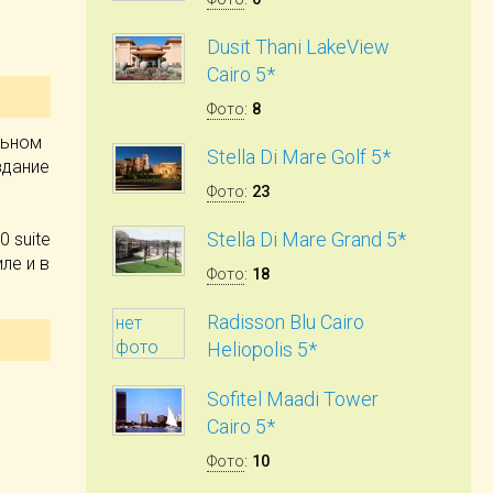
Dusit Thani LakeView
Cairo 5*
Фото
:
8
льном
Stella Di Mare Golf 5*
здание
Фото
:
23
Stella Di Mare Grand 5*
 suite
ле и в
Фото
:
18
Radisson Blu Cairo
нет
фото
Heliopolis 5*
Sofitel Maadi Tower
Cairo 5*
Фото
:
10