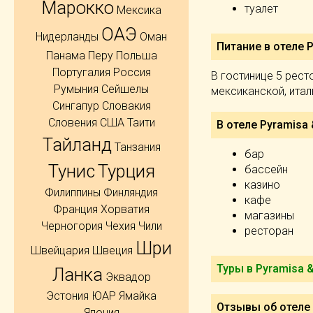
Марокко
туалет
Мексика
ОАЭ
Нидерланды
Оман
Питание в отеле P
Панама
Перу
Польша
Португалия
Россия
В гостинице 5 рест
Румыния
Сейшелы
мексиканской, итал
Сингапур
Словакия
Словения
США
Таити
В отеле Pyramisa 
Тайланд
Танзания
бар
Тунис
Турция
бассейн
казино
Филиппины
Финляндия
кафе
Франция
Хорватия
магазины
Черногория
Чехия
Чили
ресторан
Шри
Швейцария
Швеция
Туры в Pyramisa &
Ланка
Эквадор
Эстония
ЮАР
Ямайка
Отзывы об отеле 
Япония