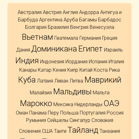
Австралия
Австрия
Англия
Андорра
Антигуа и
Барбуда
Аргентина
Аруба
Багамы
Барбадос
Болгария
Бразилия
Венгрия
Венесуэла
Вьетнам
Гватемала
Германия
Греция
Доминикана
Египет
Дания
Израиль
Индия
Индонезия
Иордания
Испания
Италия
Канары
Катар
Кения
Кипр
Китай
Коста Рика
Куба
Маврикий
Латвия
Ливан
Литва
Мальдивы
Малайзия
Мальта
Марокко
ОАЭ
Мексика
Нидерланды
Оман
Панама
Перу
Польша
Португалия
Россия
Румыния
Сейшелы
Сингапур
Словакия
Тайланд
Словения
США
Таити
Танзания