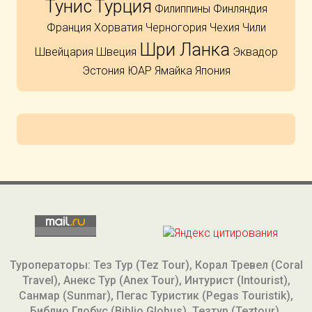
Тунис
Турция
Филиппины
Финляндия
Франция
Хорватия
Черногория
Чехия
Чили
Шри Ланка
Швейцария
Швеция
Эквадор
Эстония
ЮАР
Ямайка
Япония
Туроператоры: Тез Тур (Tez Tour), Корал Тревел (Coral
Travel), Анекс Тур (Anex Tour), Интурист (Intourist),
Санмар (Sunmar), Пегас Туристик (Pegas Touristik),
Библио Глобус (Biblio Globus), Тезтур (Teztour),