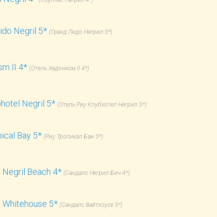
(Коуплес Негрил 4*)
ido Negril 5*
(Гранд Лидо Негрил 5*)
m II 4*
(Отель Хедонисм II 4*)
bhotel Negril 5*
(Отель Риу Клубхотел Негрил 5*)
pical Bay 5*
(Риу Тропикал Баи 5*)
 Negril Beach 4*
(Сандалс Негрил Бич 4*)
 Whitehouse 5*
(Сандалс Вайтхоусе 5*)