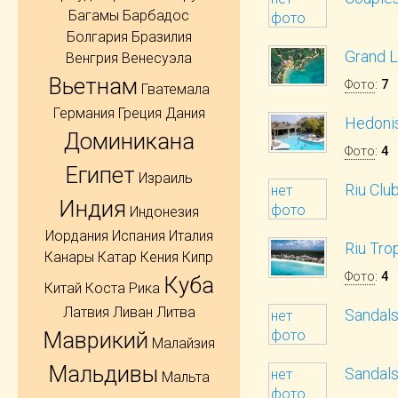
Багамы
Барбадос
фото
Болгария
Бразилия
Grand L
Венгрия
Венесуэла
Вьетнам
Фото
:
7
Гватемала
Германия
Греция
Дания
Hedonis
Доминикана
Фото
:
4
Египет
Израиль
Riu Clu
нет
Индия
фото
Индонезия
Иордания
Испания
Италия
Riu Tro
Канары
Катар
Кения
Кипр
Фото
:
4
Куба
Китай
Коста Рика
Латвия
Ливан
Литва
Sandals
нет
Маврикий
фото
Малайзия
Мальдивы
Sandals
нет
Мальта
фото