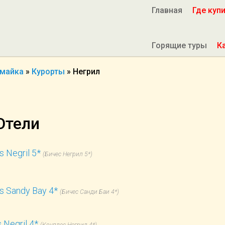
Главная
Где куп
Горящие туры
К
майка
»
Курорты
»
Негрил
Отели
 Negril 5*
(Бичес Негрил 5*)
s Sandy Bay 4*
(Бичес Санди Баи 4*)
 Negril 4*