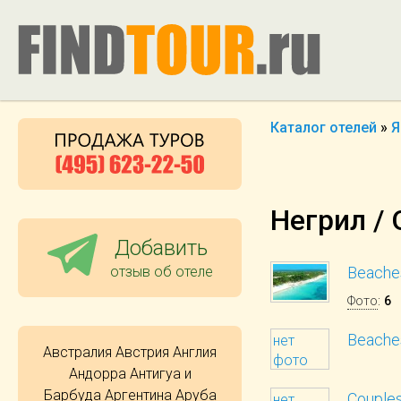
Каталог отелей
»
Я
Негрил / 
Добавить
отзыв об отеле
Beaches
Фото
:
6
Beache
нет
Австралия
Австрия
Англия
фото
Андорра
Антигуа и
Барбуда
Аргентина
Аруба
Couples
нет