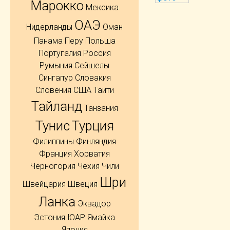
Марокко
Мексика
ОАЭ
Нидерланды
Оман
Панама
Перу
Польша
Португалия
Россия
Румыния
Сейшелы
Сингапур
Словакия
Словения
США
Таити
Тайланд
Танзания
Тунис
Турция
Филиппины
Финляндия
Франция
Хорватия
Черногория
Чехия
Чили
Шри
Швейцария
Швеция
Ланка
Эквадор
Эстония
ЮАР
Ямайка
Япония