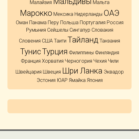
Мальдивы
Малайзия
Мальта
Марокко
ОАЭ
Мексика
Нидерланды
Оман
Панама
Перу
Польша
Португалия
Россия
Румыния
Сейшелы
Сингапур
Словакия
Тайланд
Словения
США
Таити
Танзания
Тунис
Турция
Филиппины
Финляндия
Франция
Хорватия
Черногория
Чехия
Чили
Шри Ланка
Швейцария
Швеция
Эквадор
Эстония
ЮАР
Ямайка
Япония