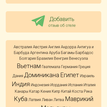
Добавить
отзыв об отеле
Австралия
Австрия
Англия
Андорра
Антигуа и
Барбуда
Аргентина
Аруба
Багамы
Барбадос
Болгария
Бразилия
Венгрия
Венесуэла
Вьетнам
Гватемала
Германия
Греция
Доминикана
Египет
Дания
Израиль
Индия
Индонезия
Иордания
Испания
Италия
Канары
Катар
Кения
Кипр
Китай
Коста Рика
Куба
Маврикий
Латвия
Ливан
Литва