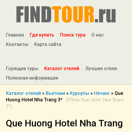
Главная
Где купить
Поиск тура
О нас
Контакты
Карта сайта
Горящие туры
Каталог отелей
Лучшие отели
Полезная информация
Каталог отелей
»
Вьетнам
»
Курорты
»
Нячанг
»
Que
Huong Hotel Nha Trang 3*
(Отель Кью Хонг Нья Транг
3*)
Que Huong Hotel Nha Trang