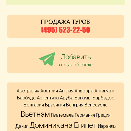
Добавить
отзыв об отеле
Австралия
Австрия
Англия
Андорра
Антигуа и
Барбуда
Аргентина
Аруба
Багамы
Барбадос
Болгария
Бразилия
Венгрия
Венесуэла
Вьетнам
Гватемала
Германия
Греция
Доминикана
Египет
Дания
Израиль