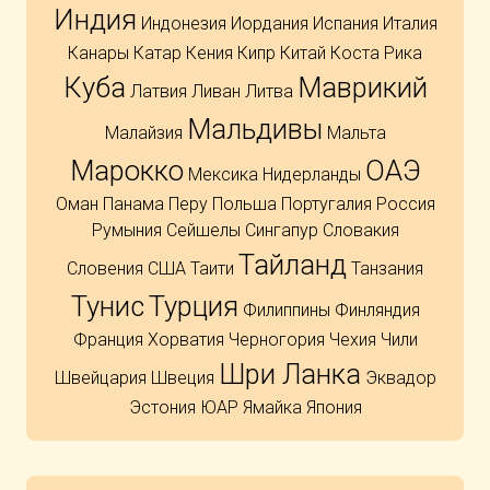
Индия
Индонезия
Иордания
Испания
Италия
Канары
Катар
Кения
Кипр
Китай
Коста Рика
Куба
Маврикий
Латвия
Ливан
Литва
Мальдивы
Малайзия
Мальта
Марокко
ОАЭ
Мексика
Нидерланды
Оман
Панама
Перу
Польша
Португалия
Россия
Румыния
Сейшелы
Сингапур
Словакия
Тайланд
Словения
США
Таити
Танзания
Тунис
Турция
Филиппины
Финляндия
Франция
Хорватия
Черногория
Чехия
Чили
Шри Ланка
Швейцария
Швеция
Эквадор
Эстония
ЮАР
Ямайка
Япония