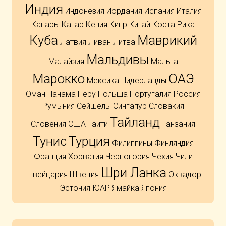
Индия
Индонезия
Иордания
Испания
Италия
Канары
Катар
Кения
Кипр
Китай
Коста Рика
Куба
Маврикий
Латвия
Ливан
Литва
Мальдивы
Малайзия
Мальта
Марокко
ОАЭ
Мексика
Нидерланды
Оман
Панама
Перу
Польша
Португалия
Россия
Румыния
Сейшелы
Сингапур
Словакия
Тайланд
Словения
США
Таити
Танзания
Тунис
Турция
Филиппины
Финляндия
Франция
Хорватия
Черногория
Чехия
Чили
Шри Ланка
Швейцария
Швеция
Эквадор
Эстония
ЮАР
Ямайка
Япония