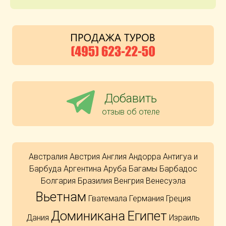
Добавить
отзыв об отеле
Австралия
Австрия
Англия
Андорра
Антигуа и
Барбуда
Аргентина
Аруба
Багамы
Барбадос
Болгария
Бразилия
Венгрия
Венесуэла
Вьетнам
Гватемала
Германия
Греция
Доминикана
Египет
Дания
Израиль