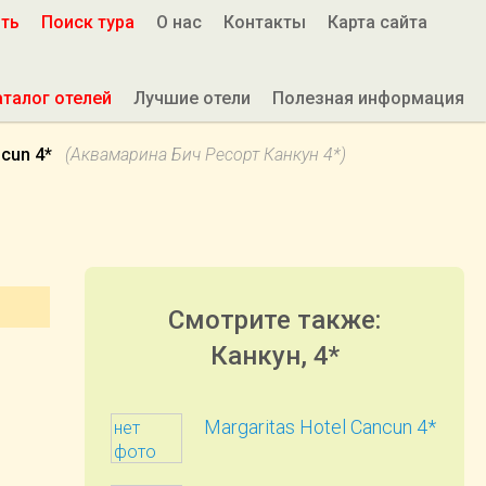
ить
Поиск тура
О нас
Контакты
Карта сайта
аталог отелей
Лучшие отели
Полезная информация
ncun 4*
(Аквамарина Бич Ресорт Канкун 4*)
Смотрите также:
Канкун, 4*
Margaritas Hotel Cancun 4*
нет
фото