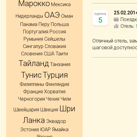
Марокко
Мексика
25.02.201
ОАЭ
оценка
Нидерланды
Оман
5
Поездк
Панама
Перу
Польша
Отель
:
Португалия
Россия
Румыния
Сейшелы
Отличный отель, за
Сингапур
Словакия
шаговой доступнос
Словения
США
Таити
Тайланд
Танзания
Тунис
Турция
Филиппины
Финляндия
Франция
Хорватия
Черногория
Чехия
Чили
Шри
Швейцария
Швеция
Ланка
Эквадор
Эстония
ЮАР
Ямайка
Япония