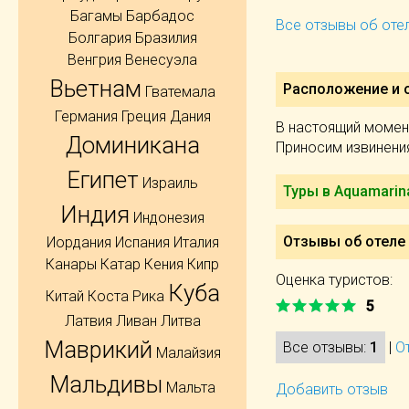
Багамы
Барбадос
Все отзывы об отел
Болгария
Бразилия
Венгрия
Венесуэла
Вьетнам
Расположение и 
Гватемала
Германия
Греция
Дания
В настоящий момент
Доминикана
Приносим извинени
Египет
Израиль
Туры в Aquamarin
Индия
Индонезия
Отзывы об отеле 
Иордания
Испания
Италия
Канары
Катар
Кения
Кипр
Оценка туристов:
Куба
Китай
Коста Рика
5
Латвия
Ливан
Литва
Маврикий
Все отзывы:
1
|
О
Малайзия
Мальдивы
Мальта
Добавить отзыв