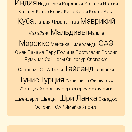
Индия
Индонезия
Иордания
Испания
Италия
Канары
Катар
Кения
Кипр
Китай
Коста Рика
Куба
Маврикий
Латвия
Ливан
Литва
Мальдивы
Малайзия
Мальта
Марокко
ОАЭ
Мексика
Нидерланды
Оман
Панама
Перу
Польша
Португалия
Россия
Румыния
Сейшелы
Сингапур
Словакия
Тайланд
Словения
США
Таити
Танзания
Тунис
Турция
Филиппины
Финляндия
Франция
Хорватия
Черногория
Чехия
Чили
Шри Ланка
Швейцария
Швеция
Эквадор
Эстония
ЮАР
Ямайка
Япония