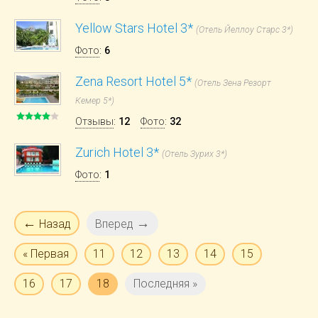
Yellow Stars Hotel 3*
(Отель Йеллоу Старс 3*)
Фото
:
6
Zena Resort Hotel 5*
(Отель Зена Резорт
Кемер 5*)
Отзывы
:
12
Фото
:
32
Zurich Hotel 3*
(Отель Зурих 3*)
Фото
:
1
←
→
Назад
Вперед
« Первая
11
12
13
14
15
16
17
18
Последняя »