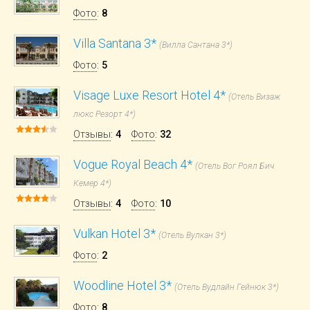
Фото
:
8
Villa Santana 3*
(Вилла Сантана 3*)
Фото
:
5
Visage Luxe Resort Hotel 4*
(Отель Визаж
люкс Резорт 4*)
Отзывы
:
4
Фото
:
32
Vogue Royal Beach 4*
(Отель Вог Роял Бич
Кемер 4*)
Отзывы
:
4
Фото
:
10
Vulkan Hotel 3*
(Отель Вулкан 3*)
Фото
:
2
Woodline Hotel 3*
(Отель Вудлайн Гейнюк 3*)
Фото
:
8