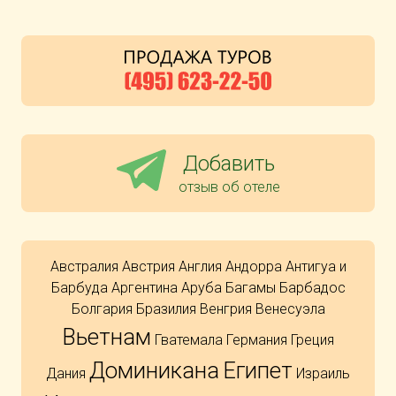
Добавить
отзыв об отеле
Австралия
Австрия
Англия
Андорра
Антигуа и
Барбуда
Аргентина
Аруба
Багамы
Барбадос
Болгария
Бразилия
Венгрия
Венесуэла
Вьетнам
Гватемала
Германия
Греция
Доминикана
Египет
Дания
Израиль