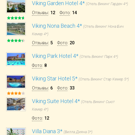
Viking Garden Hotel 4*
(Отель Викинг Гарден 4*)
Отзывы
:
12
Фото
:
14
Viking Nona Beach 4*
(Отель Викинг Нона Бич
Кемер 4*)
Отзывы
:
5
Фото
:
20
Viking Park Hotel 4*
(Отель Викинг Парк 4*)
Фото
:
8
Viking Star Hotel 5*
(Отель Викинг Стар Кемер 5*)
Отзывы
:
6
Фото
:
33
Viking Suite Hotel 4*
(Отель Викинг Сьют
Кемер 4*)
Фото
:
12
Villa Diana 3*
(Вилла Дияна 3*)