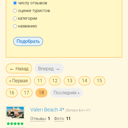
числу отзывов
оценке туристов
категории
названию
←
→
Назад
Вперед
« Первая
11
12
13
14
15
16
17
18
Последняя »
Valeri Beach 4*
(Валери Бич 4*)
Отзывы
:
1
Фото
:
11