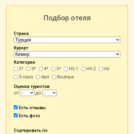
Подбор отеля
Страна
Курорт
Категория
2*
3*
4*
5*
HV-1
HV-2
HV
S-class
Aprt
Boutique
Оценка туристов
от
до
Есть отзывы
Есть фото
Сортировать по