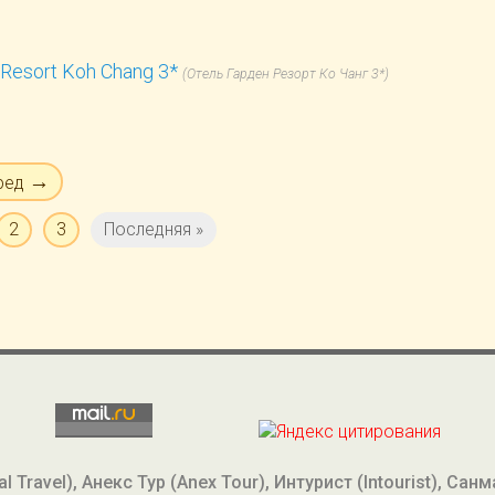
Resort Koh Chang 3*
(Отель Гарден Резорт Ко Чанг 3*)
→
ред
2
3
Последняя »
 Travel), Анекс Тур (Anex Tour), Интурист (Intourist), Сан