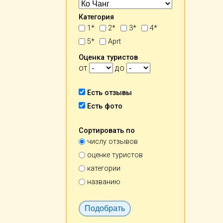
Категория
1*
2*
3*
4*
5*
Aprt
Оценка туристов
от
до
Есть отзывы
Есть фото
Сортировать по
числу отзывов
оценке туристов
категории
названию