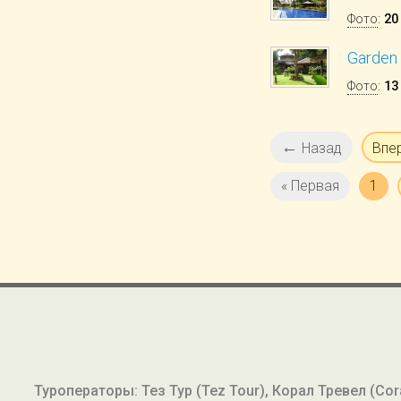
Фото
:
20
Garden 
Фото
:
13
←
Назад
Впе
« Первая
1
Туроператоры: Тез Тур (Tez Tour), Корал Тревел (Coral