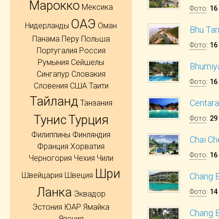
Марокко
Мексика
Фото
:
16
ОАЭ
Нидерланды
Оман
Bhu Tar
Панама
Перу
Польша
Фото
:
16
Португалия
Россия
Румыния
Сейшелы
Bhumiy
Сингапур
Словакия
Фото
:
16
Словения
США
Таити
Тайланд
Centara
Танзания
Тунис
Турция
Фото
:
29
Филиппины
Финляндия
Chai Ch
Франция
Хорватия
Фото
:
16
Черногория
Чехия
Чили
Шри
Швейцария
Швеция
Chang B
Ланка
Фото
:
14
Эквадор
Эстония
ЮАР
Ямайка
Chang B
Япония