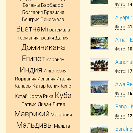
Фото
:
14
Багамы
Барбадос
Болгария
Бразилия
Aiyapur
Венгрия
Венесуэла
Вьетнам
Фото
:
41
Гватемала
Германия
Греция
Дания
Amari E
Доминикана
Фото
:
10
Египет
Израиль
Aunchal
Индия
Индонезия
Фото
:
17
Иордания
Испания
Италия
Awa Re
Канары
Катар
Кения
Кипр
Куба
Фото
:
16
Китай
Коста Рика
Латвия
Ливан
Литва
Banpu K
Маврикий
Малайзия
Фото
:
12
Мальдивы
Мальта
Barali 