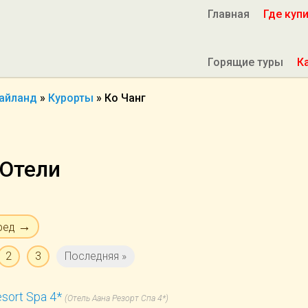
Главная
Где куп
Горящие туры
К
айланд
»
Курорты
»
Ко Чанг
 Отели
→
ред
2
3
Последняя »
sort Spa 4*
(Отель Аана Резорт Спа 4*)