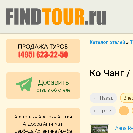
Каталог отелей
»
Т
Ко Чанг /
Добавить
отзыв об отеле
←
Назад
Впе
« Первая
1
Австралия
Австрия
Англия
Андорра
Антигуа и
Aana Re
Барбуда
Аргентина
Аруба