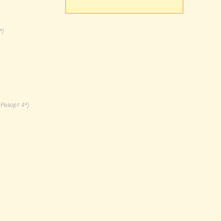
*)
Резорт 4*)