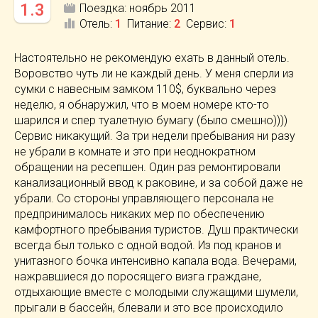
1.3
Поездка:
ноябрь 2011
Отель
:
1
Питание
:
2
Сервис
:
1
Настоятельно не рекомендую ехать в данный отель.
Воровство чуть ли не каждый день. У меня сперли из
сумки с навесным замком 110$, буквально через
неделю, я обнаружил, что в моем номере кто-то
шарился и спер туалетную бумагу (было смешно))))
Сервис никакущий. За три недели пребывания ни разу
не убрали в комнате и это при неоднократном
обращении на ресепшен. Один раз ремонтировали
канализационный ввод к раковине, и за собой даже не
убрали. Со стороны управляющего персонала не
предпринималось никаких мер по обеспечению
камфортного пребывания туристов. Душ практически
всегда был только с одной водой. Из под кранов и
унитазного бочка интенсивно капала вода. Вечерами,
нажравшиеся до поросящего визга граждане,
отдыхающие вместе с молодыми служащими шумели,
прыгали в бассейн, блевали и это все происходило