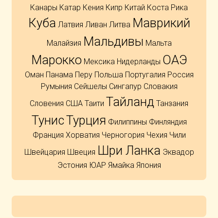
Канары
Катар
Кения
Кипр
Китай
Коста Рика
Куба
Маврикий
Латвия
Ливан
Литва
Мальдивы
Малайзия
Мальта
Марокко
ОАЭ
Мексика
Нидерланды
Оман
Панама
Перу
Польша
Португалия
Россия
Румыния
Сейшелы
Сингапур
Словакия
Тайланд
Словения
США
Таити
Танзания
Тунис
Турция
Филиппины
Финляндия
Франция
Хорватия
Черногория
Чехия
Чили
Шри Ланка
Швейцария
Швеция
Эквадор
Эстония
ЮАР
Ямайка
Япония