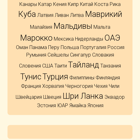
Канары
Катар
Кения
Кипр
Китай
Коста Рика
Куба
Маврикий
Латвия
Ливан
Литва
Мальдивы
Малайзия
Мальта
Марокко
ОАЭ
Мексика
Нидерланды
Оман
Панама
Перу
Польша
Португалия
Россия
Румыния
Сейшелы
Сингапур
Словакия
Тайланд
Словения
США
Таити
Танзания
Тунис
Турция
Филиппины
Финляндия
Франция
Хорватия
Черногория
Чехия
Чили
Шри Ланка
Швейцария
Швеция
Эквадор
Эстония
ЮАР
Ямайка
Япония