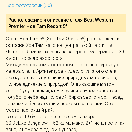
→
Все фотографии (30)
Расположение и описание отеля
Best Western
Premier Hon Tam Resort 5*
Отель Hon Tam 5* (Хон Там Отель 5*) расположен на
острове Хон Там, напртив центральной части Нья
Чанга, в 15 минутах езды на катере от материка и в 30
км от пирса до аэропорта.
Между материком и островом постоянно курсируют
катера отеля. Архитектура и идеология этого отеля -
эко курорт из натуральных природных материалов,
полное единение с природой. Отдыхающие в этом
отеле будут наслаждаться удивительной красотой
голубого неба над головой, бирюзового моря перед
глазами и белоснежным песком под ногами. Это
место настоящий рай!
В отеле 49 бунгало, все с видом на море.
30 Deluxe Bungalow – 52 кв.м., макс. 2+1 чел., гостиная
зона, 2 номера в одном бунгало;