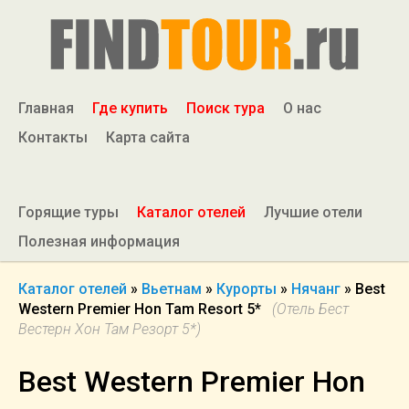
Главная
Где купить
Поиск тура
О нас
Контакты
Карта сайта
Горящие туры
Каталог отелей
Лучшие отели
Полезная информация
Каталог отелей
»
Вьетнам
»
Курорты
»
Нячанг
»
Best
Western Premier Hon Tam Resort 5*
(Отель Бест
Вестерн Хон Там Резорт 5*)
Best Western Premier Hon