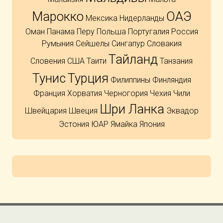
Марокко
ОАЭ
Мексика
Нидерланды
Оман
Панама
Перу
Польша
Португалия
Россия
Румыния
Сейшелы
Сингапур
Словакия
Тайланд
Словения
США
Таити
Танзания
Тунис
Турция
Филиппины
Финляндия
Франция
Хорватия
Черногория
Чехия
Чили
Шри Ланка
Швейцария
Швеция
Эквадор
Эстония
ЮАР
Ямайка
Япония