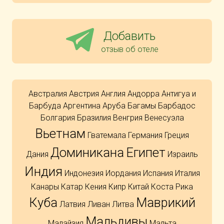
Добавить
отзыв об отеле
Австралия
Австрия
Англия
Андорра
Антигуа и
Барбуда
Аргентина
Аруба
Багамы
Барбадос
Болгария
Бразилия
Венгрия
Венесуэла
Вьетнам
Гватемала
Германия
Греция
Доминикана
Египет
Дания
Израиль
Индия
Индонезия
Иордания
Испания
Италия
Канары
Катар
Кения
Кипр
Китай
Коста Рика
Куба
Маврикий
Латвия
Ливан
Литва
Мальдивы
Малайзия
Мальта