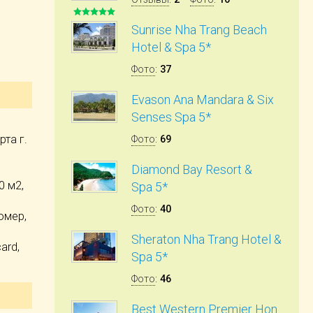
Sunrise Nha Trang Beach
Hotel & Spa 5*
Фото
:
37
Evason Ana Mandara & Six
Senses Spa 5*
та г.
Фото
:
69
Diamond Bay Resort &
0 м2,
Spa 5*
Фото
:
40
омер,
Sheraton Nha Trang Hotel &
ard,
Spa 5*
Фото
:
46
Best Western Premier Hon