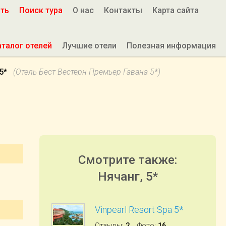
ить
Поиск тура
О нас
Контакты
Карта сайта
аталог отелей
Лучшие отели
Полезная информация
 5*
(Отель Бест Вестерн Премьер Гавана 5*)
Смотрите также:
Нячанг, 5*
Vinpearl Resort Spa 5*
Отзывы
:
2
Фото
:
16