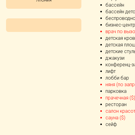
бассейн
бассейн дет
беспроводно
бизнес-цент
врач по вызо
детская кров
детская пло
детские стул
джакузи
конференц-з
лифт
лобби бар
няня (по запр
парковка
прачечная ($
ресторан
салон красот
сауна ($)
сейф