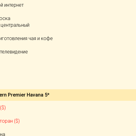
й интернет
доска
 центральный
иготовления чая и кофе
 телевидение
ern Premier Havana 5*
($)
)
сторан ($)
йна