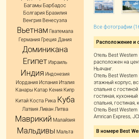
Багамы
Барбадос
Болгария
Бразилия
Венгрия
Венесуэла
Все фотографии (1
Вьетнам
Гватемала
Германия
Греция
Дания
Расположение и 
Доминикана
Отель Best Western
Египет
расположен на цент
Израиль
Ньячанг.
Индия
Индонезия
Отель Best Western 
этажный корпус, все
Иордания
Испания
Италия
спальня с гостиной 
Канары
Катар
Кения
Кипр
гостиная, кухонный
Куба
Китай
Коста Рика
спальня, гостиная, 
Латвия
Ливан
Литва
Отель Best Western 
Amrican Express, JC
Маврикий
Малайзия
Мальдивы
В номере Best Wes
Мальта