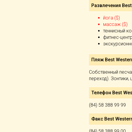
Развлечения Best
йога ($)
массаж ($)
теннисный ко
фитнес-цент
экскурсионн
Пляж Best Wester
Собственный песча
переход). Зонтики,
Телефон Best Wes
(84) 58 388 99 99
Факс Best Western
(84) 58 388 99 00