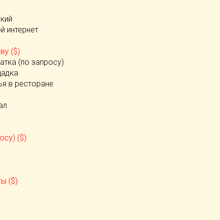
ский
й интернет
р
ву ($)
атка (по запросу)
щадка
ья в ресторане
ал
осу) ($)
)
ы ($)