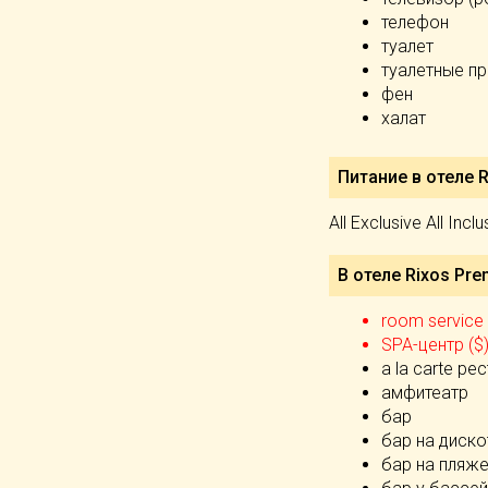
телефон
туалет
туалетные п
фен
халат
Питание в отеле R
All Exclusive All Inclu
В отеле Rixos Pre
room service 
SPA-центр ($
а la carte ре
амфитеатр
бар
бар на диско
бар на пляж