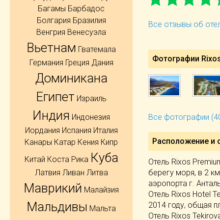
Багамы
Барбадос
Болгария
Бразилия
Все отзывы об отел
Венгрия
Венесуэла
Вьетнам
Гватемала
Фотографии Rixos
Германия
Греция
Дания
Доминикана
Египет
Израиль
Индия
Индонезия
Все фотографии (4
Иордания
Испания
Италия
Расположение и 
Канары
Катар
Кения
Кипр
Куба
Китай
Коста Рика
Отель Rixos Premiu
берегу моря, в 2 км
Латвия
Ливан
Литва
аэропорта г. Анталь
Маврикий
Малайзия
Отель Rixos Hotel T
Мальдивы
2014 году, общая п
Мальта
Отель Rixos Tekiro