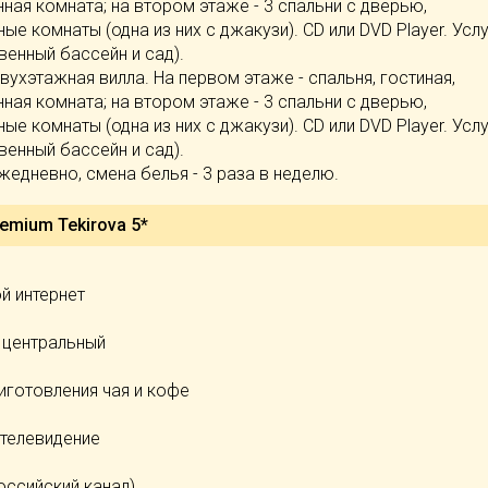
анная комната; на втором этаже - 3 спальни с дверью,
ые комнаты (одна из них с джакузи). CD или DVD Player. Усл
енный бассейн и сад).
 Двухэтажная вилла. На первом этаже - спальня, гостиная,
анная комната; на втором этаже - 3 спальни с дверью,
ые комнаты (одна из них с джакузи). CD или DVD Player. Усл
енный бассейн и сад).
едневно, смена белья - 3 раза в неделю.
emium Tekirova 5*
й интернет
 центральный
иготовления чая и кофе
 телевидение
оссийский канал)