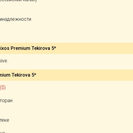
ринадлежности
ixos Premium Tekirova 5*
sive.
mium Tekirova 5*
($)
)
сторан
теке
е