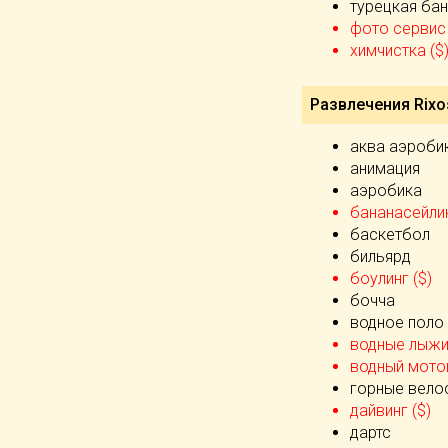
турецкая бан
фото сервис 
химчистка ($
Развлечения Rixo
аква аэроби
анимация
аэробика
бананасейлин
баскетбол
бильярд
боулинг ($)
бочча
водное поло
водные лыжи 
водный мотоц
горные вело
дайвинг ($)
дартс