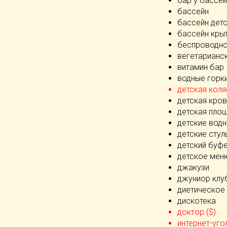
бар у бассе
бассейн
бассейн дет
бассейн кры
беспроводно
вегетарианс
витамин бар
водные горк
детская коля
детская кров
детская пло
детские водн
детские стул
детский буф
детское мен
джакузи
джуниор клу
диетическое
дискотека
доктор ($)
интернет-угол