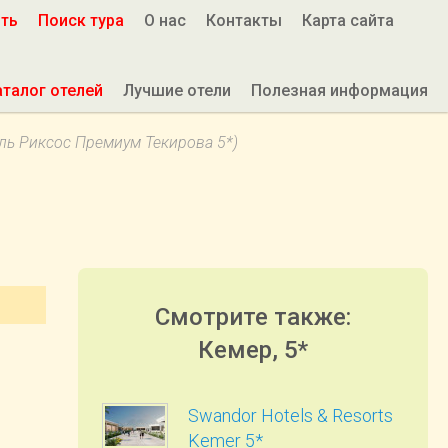
ить
Поиск тура
О нас
Контакты
Карта сайта
аталог отелей
Лучшие отели
Полезная информация
ль Риксос Премиум Текирова 5*)
Смотрите также:
Кемер, 5*
Swandor Hotels & Resorts
Kemer 5*