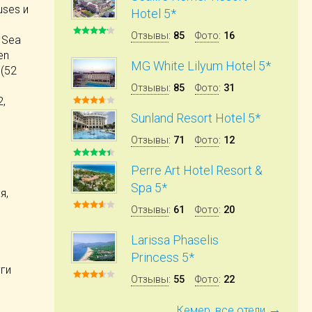
uses и
Hotel 5*
Отзывы
:
85
Фото
:
16
 Sea
en
MG White Lilyum Hotel 5*
 (52
Отзывы
:
85
Фото
:
31
2,
Sunland Resort Hotel 5*
Отзывы
:
71
Фото
:
12
Perre Art Hotel Resort &
Spa 5*
я,
Отзывы
:
61
Фото
:
20
Larissa Phaselis
Princess 5*
уги
Отзывы
:
55
Фото
:
22
→
Кемер, все отели