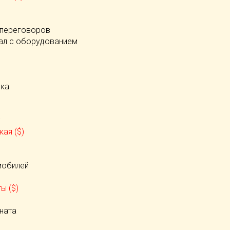
 переговоров
ал с оборудованием
ека
ая ($)
)
мобилей
ы ($)
ната