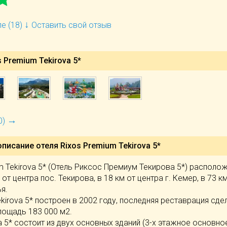
↓
е (18)
Оставить свой отзыв
 Premium Tekirova 5*
→
0)
описание отеля
Rixos Premium Tekirova 5*
m Tekirova 5* (Отель Риксос Премиум Текирова 5*) располо
 от центра пос. Текирова, в 18 км от центра г. Кемер, в 73 к
я.
ekirova 5* построен в 2002 году, последняя реставрация сде
лощадь 183 000 м2.
va 5* состоит из двух основных зданий (3-х этажное основно