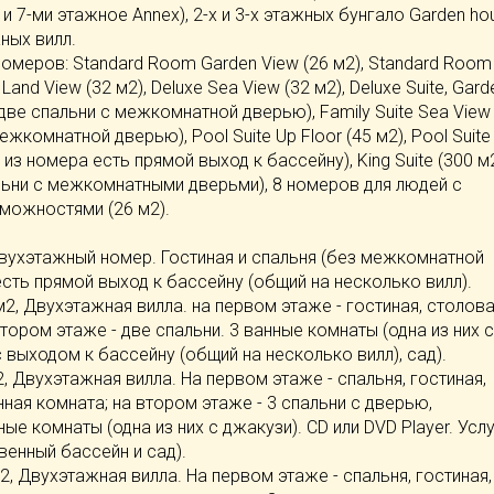
g и 7-ми этажное Annex), 2-х и 3-х этажных бунгало Garden ho
ных вилл.
номеров: Standard Room Garden View (26 м2), Standard Room
 Land View (32 м2), Deluxe Sea View (32 м2), Deluxe Suite, Gard
, две спальни с межкомнатной дверью), Family Suite Sea View
ежкомнатной дверью), Pool Suite Up Floor (45 м2), Pool Suite
, из номера есть прямой выход к бассейну), King Suite (300 м
льни с межкомнатными дверьми), 8 номеров для людей с
можностями (26 м2).
, Двухэтажный номер. Гостиная и спальня (без межкомнатной
есть прямой выход к бассейну (общий на несколько вилл).
0 м2, Двухэтажная вилла. на первом этаже - гостиная, столова
втором этаже - две спальни. 3 ванные комнаты (одна из них с
с выходом к бассейну (общий на несколько вилл), сад).
 м2, Двухэтажная вилла. На первом этаже - спальня, гостиная,
анная комната; на втором этаже - 3 спальни с дверью,
ые комнаты (одна из них с джакузи). CD или DVD Player. Усл
енный бассейн и сад).
м2, Двухэтажная вилла. На первом этаже - спальня, гостиная,