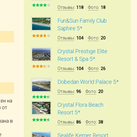
Отзывы
:
118
Фото
:
18
Fun&Sun Family Club
Saphire 5*
Отзывы
:
104
Фото
:
20
Crystal Prestige Elite
Resort & Spa 5*
Отзывы
:
104
Фото
:
26
Dobedan World Palace 5*
Отзывы
:
96
Фото
:
20
жен на
Crystal Flora Beach
м от
Resort 5*
лана в
Отзывы
:
86
Фото
:
38
е
Sealife Kemer Resort