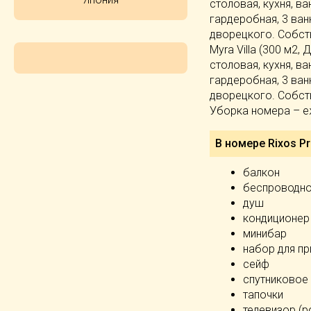
столовая, кухня, в
гардеробная, 3 ванн
дворецкого. Собств
Myra Villa (300 м2,
столовая, кухня, в
гардеробная, 3 ванн
дворецкого. Собств
Уборка номера – еж
В номере Rixos Pr
балкон
беспроводно
душ
кондиционер
минибар
набор для пр
сейф
спутниковое
тапочки
телевизор (р