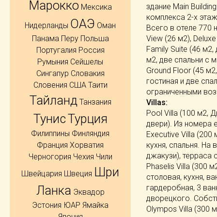
Марокко
здание Main Buildin
Мексика
комплекса 2-х этаж
ОАЭ
Нидерланды
Оман
Всего в отеле 770 
View (26 м2), Deluxe
Панама
Перу
Польша
Family Suite (46 м2
Португалия
Россия
м2, две спальни с м
Румыния
Сейшелы
Ground Floor (45 м2
Сингапур
Словакия
гостиная и две спа
Словения
США
Таити
ограниченными воз
Тайланд
Танзания
Villas:
Pool Villa (100 м2
Тунис
Турция
двери). Из номера 
Филиппины
Финляндия
Executive Villa (20
кухня, спальня. На 
Франция
Хорватия
джакузи), терраса 
Черногория
Чехия
Чили
Phaselis Villa (300
Шри
Швейцария
Швеция
столовая, кухня, в
гардеробная, 3 ванн
Ланка
Эквадор
дворецкого. Собств
Эстония
ЮАР
Ямайка
Olympos Villa (300 
Япония