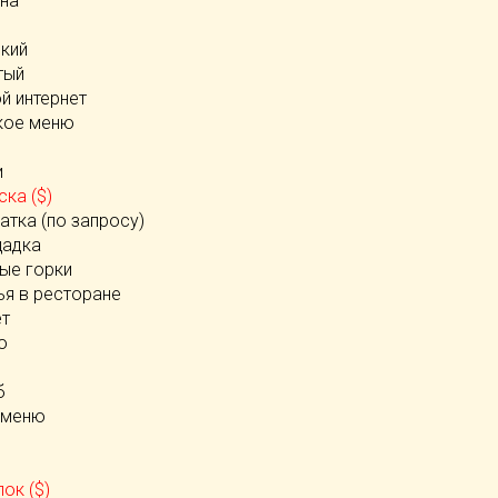
йна
ский
тый
й интернет
кое меню
и
ска ($)
атка (по запросу)
щадка
ые горки
ья в ресторане
ет
ю
б
 меню
ок ($)