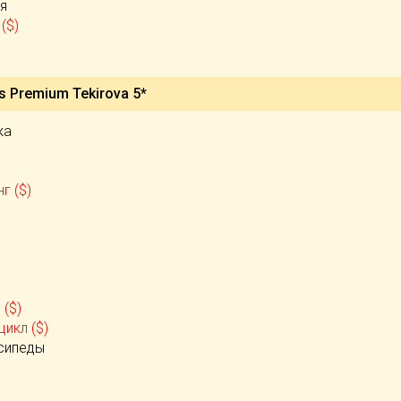
я
($)
)
s Premium Tekirova 5*
ка
г ($)
($)
икл ($)
сипеды