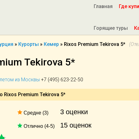
Главная
Где куп
Горящие туры
К
урция
»
Курорты
»
Кемер
»
Rixos Premium Tekirova 5*
(Оте
mium Tekirova 5*
ылетом из Москвы
+7 (495) 623-22-50
 Rixos Premium Tekirova 5*
3 оценки
Средне (3)
15 оценок
Отлично (4-5)