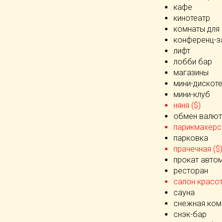
кафе
кинотеатр
комнаты для
конференц-з
лифт
лобби бар
магазины
мини-дискот
мини-клуб
няня ($)
обмен валют
парикмахерск
парковка
прачечная ($
прокат авто
ресторан
салон красот
сауна
снежная ком
снэк-бар