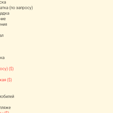
ска
атка (по запросу)
щадка
ние
ения
ал
ека
осу) ($)
ая ($)
)
мобилей
 пляже