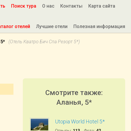
ить
Поиск тура
О нас
Контакты
Карта сайта
аталог отелей
Лучшие отели
Полезная информация
 5*
(Отель Кватро Бич Спа Резорт 5*)
Смотрите также:
Аланья, 5*
Utopia World Hotel 5*
Отзывы
:
113
Фото
:
42