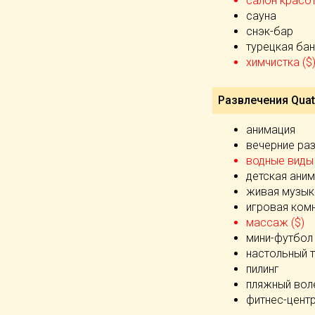
салон красот
сауна
снэк-бар
турецкая бан
химчистка ($
Развлечения Quatt
анимация
вечерние ра
водные виды 
детская ани
живая музык
игровая ком
массаж ($)
мини-футбол
настольный 
пилинг
пляжный вол
фитнес-цент