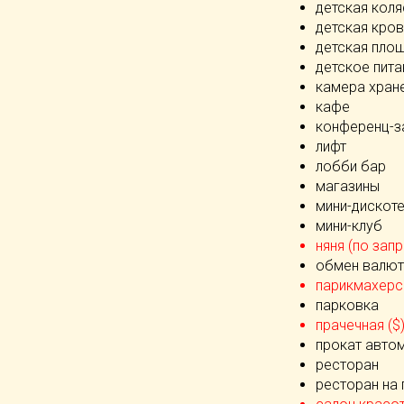
детская коля
детская кров
детская пло
детское пита
камера хран
кафе
конференц-з
лифт
лобби бар
магазины
мини-дискот
мини-клуб
няня (по запр
обмен валют
парикмахерск
парковка
прачечная ($
прокат авто
ресторан
ресторан на