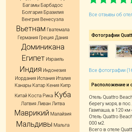
Багамы
Барбадос
Болгария
Бразилия
Все отзывы об отел
Венгрия
Венесуэла
Вьетнам
Гватемала
Фотографии Quattr
Германия
Греция
Дания
Доминикана
Египет
Израиль
Индия
Индонезия
Все фотографии (1
Иордания
Испания
Италия
Расположение и 
Канары
Катар
Кения
Кипр
Куба
Китай
Коста Рика
Отель Quattro Beac
берегу моря, в пос.
Латвия
Ливан
Литва
Газипаша, в 120 км 
Маврикий
Малайзия
Отель Quattro Beac
Мальдивы
000 м2.
Мальта
Всего в отеле Quat