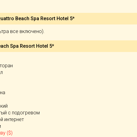
uattro Beach Spa Resort Hotel 5*
ультра все включено).
each Spa Resort Hotel 5*
)
сторан
ал
е
йна
ский
тый с подогревом
й интернет
и
ву ($)