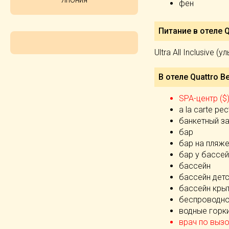
фен
Питание в отеле Q
Ultra All Inclusive (
В отеле Quattro B
SPA-центр ($
а la carte ре
банкетный з
бар
бар на пляж
бар у бассе
бассейн
бассейн дет
бассейн кры
беспроводно
водные горк
врач по вызо