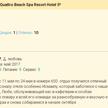
uattro Beach Spa Resort Hotel 5*
Средне:
1
|
Отлично:
10
7
,
любовь
а:
май 2017
5
Питание
:
5
Сервис
:
5
 11 мая по 24 мая в номере 650. отдых получился отличный.
соналу отеля особенно Исмаилу, который заботился о наш
и, Любе, обслуживающей нас в кафетерии и особая
 повару и всей его команде за разнообразную и вкусную к
 раз и снова собираемся в начале октября.