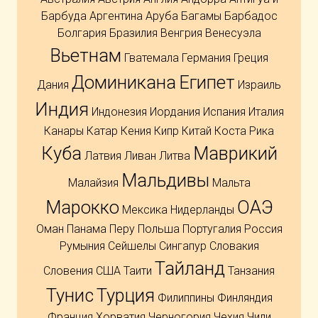
Барбуда
Аргентина
Аруба
Багамы
Барбадос
Болгария
Бразилия
Венгрия
Венесуэла
Вьетнам
Гватемала
Германия
Греция
Доминикана
Египет
Дания
Израиль
Индия
Индонезия
Иордания
Испания
Италия
Канары
Катар
Кения
Кипр
Китай
Коста Рика
Куба
Маврикий
Латвия
Ливан
Литва
Мальдивы
Малайзия
Мальта
Марокко
ОАЭ
Мексика
Нидерланды
Оман
Панама
Перу
Польша
Португалия
Россия
Румыния
Сейшелы
Сингапур
Словакия
Тайланд
Словения
США
Таити
Танзания
Тунис
Турция
Филиппины
Финляндия
Франция
Хорватия
Черногория
Чехия
Чили