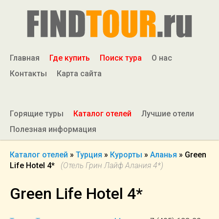
Главная
Где купить
Поиск тура
О нас
Контакты
Карта сайта
Горящие туры
Каталог отелей
Лучшие отели
Полезная информация
Каталог отелей
»
Турция
»
Курорты
»
Аланья
»
Green
Life Hotel 4*
(Отель Грин Лайф Алания 4*)
Green Life Hotel 4*