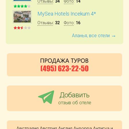
Отзывы
:
34
Фото
:
14
MySea Hotels Incekum 4*
Отзывы
:
32
Фото
:
16
→
Аланья, все отели
Добавить
отзыв об отеле
Австралия
Австрия
Англия
Андорра
Антигуа и