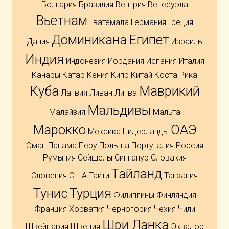
Болгария
Бразилия
Венгрия
Венесуэла
Вьетнам
Гватемала
Германия
Греция
Доминикана
Египет
Дания
Израиль
Индия
Индонезия
Иордания
Испания
Италия
Канары
Катар
Кения
Кипр
Китай
Коста Рика
Куба
Маврикий
Латвия
Ливан
Литва
Мальдивы
Малайзия
Мальта
Марокко
ОАЭ
Мексика
Нидерланды
Оман
Панама
Перу
Польша
Португалия
Россия
Румыния
Сейшелы
Сингапур
Словакия
Тайланд
Словения
США
Таити
Танзания
Тунис
Турция
Филиппины
Финляндия
Франция
Хорватия
Черногория
Чехия
Чили
Шри Ланка
Швейцария
Швеция
Эквадор