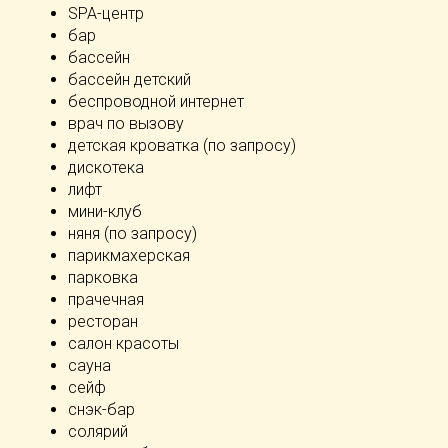
SPA-центр
бар
бассейн
бассейн детский
беспроводной интернет
врач по вызову
детская кроватка (по запросу)
дискотека
лифт
мини-клуб
няня (по запросу)
парикмахерская
парковка
прачечная
ресторан
салон красоты
сауна
сейф
снэк-бар
солярий