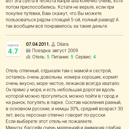
вот эта суета и теснота напрягала конечно очень, хотя
потом приспособились. Кстати не верьте, если при
покупке путёвки, Вам скажут, что Вы можете
пользоваться рядом стоящей 5-ой, полный развод! А
так вообщем всё понравилось за такие деньги.
07.04.2011
,
Dilara
оценка
4.7
Поездка:
август 2009
Отель
:
5
Питание
:
5
Сервис
:
4
Отель отличный, отдыхали там с мамой и сестрой,
остались очень довольны. номера хорошие, кормят
очень вкусно, море чистое, лежаков всегда хватало.
Он прямо у моря, и есть небольшая дорогая вдоль
которой можно прогуляться, можно пойти в город и
на рынок, погулять в парке. Состав населения разный,
в основном русские, и немцы 30%, средний возраст 30
лет, весь персонал отлично говорит по-русски.
Если выберете этот отель-не пожалеете.
Минусы: бассейн очень маленький и анимация слабая.