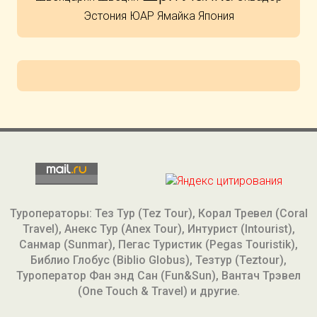
Эстония
ЮАР
Ямайка
Япония
Туроператоры: Тез Тур (Tez Tour), Корал Тревел (Coral
Travel), Анекс Тур (Anex Tour), Интурист (Intourist),
Санмар (Sunmar), Пегас Туристик (Pegas Touristik),
Библио Глобус (Biblio Globus), Тезтур (Teztour),
Туроператор Фан энд Сан (Fun&Sun), Вантач Трэвел
(One Touch & Travel) и другие.