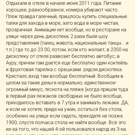
Отдыхали в отеле в начале июня 2011 года. Питание
хорошее, разнообразное, номера убирают часто.
Пляж правда галечный, пришлось купить специальные
тапки для захода в море, зато вода в море чистая,
прозрачная. Анимации нет вообще, но в ресторане на
улице через день дискотеки, 2 раза были шоу
представления (танец живота, национальные танцы....и
т.п.) где то до 23 00, потом, если кто желает, в 2350 на
дискотеку от отеля развозит бесплатно автобус, в
Ауру, причем там дается еще бесплатно один коктейль
и фруктовая тарелка с орешками. рядом диcкотека
Кристалл, вход там вообще бесплатный. Вообщем в
целом за такие деньги нормально, единственное-
огромный минус, теснота на пляже (когда пришли туда
в первый раз-лежаков свободных не было вообще,
приходилось вставать в 7 утра и занимать лежаки. ДА,
и если не хотите, придя на ужин, остаться без стола,
особенно на улице если сидеть, приходите не позже
1900, спустя полчаса стола не найти вообще. Всё это
из-за того, что нашей 4-ой пользовался народ из 3-ки,