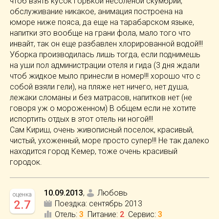
чтоб взять кусок горькой несоленой скумбрии,
обслуживание никакое, анимация построена на
юморе ниже пояса, да еще на тарабарском языке,
напитки это вообще на грани фола, мало того что
инвайт, так он еще разбавлен хлорированной водой!!!
Уборка производилась лишь тогда, если поднимешь
на уши пол администрации отеля и гида (3 дня ждали
чтоб жидкое мыло принесли в номер!!! хорошо что с
собой взяли гели), на пляже нет ничего, нет душа,
лежаки сломаны и без матрасов, напитков нет (не
говоря уж о мороженном) В общем если не хотите
испортить отдых в этот отель ни ногой!!!
Сам Кириш, очень живописный поселок, красивый,
чистый, ухоженный, море просто супер!!! Не так далеко
находится город Кемер, тоже очень красивый
городок.
10.09.2013
,
Любовь
оценка
2.7
Поездка:
сентябрь 2013
Отель
:
3
Питание
:
2
Сервис
:
3