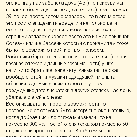
это когда у нас заболела дочь (4,5г) по приезду мы
попали в больницу с инфекц.кишечника) температура
39, понос, врота, потом оказалось что в это м отеле
это просто эпидемия и все дети и не только дети
болеют, вода которую пили из куллера источала
странный запасах скореее всего это и было причиной
болезни или же бассейн который с горками там тоже
было не возможно пройти от вони хлором.
Работники баров очень не опрятно выгля дят (старая
грязная одежда и длинные грязные ногти) у них
напитки то брать желание нету. Анимация детская
вообще отстой ни музыки подходящей, ни опыта
общения с детьми у аниматоров нету. Помня
предыдущие детс.дискатеки в других отелях у нас дочь
убежала с этой в слезах.
Все описывать нет просто возможности но
настроение от отпуска было испорчено окончательно,
когда добравшись до пляжа мы узнали что на
примерно 300 чел.гостей отеля лежаков примерно 50
шт., лежали просто на гальке. Вообщем мы не в