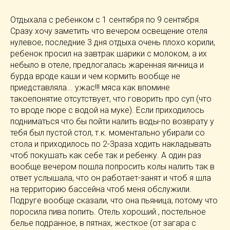
Отдыхала с ребенком с 1 сентября по 9 сентября.
Сразу хочу заметить что вечером освещение отеля
нулевое, последние 3 дня отдыха очень плохо корили,
ребенок просил на завтрак шарики с молоком, а их
небыло в отеле, предлогалась жаренная яичница и
бурда вроде каши и чем кормить вообще не
приедставляла... ужас!!! мяса как впомине
такоепонятие отсутствует, что говорить про суп (что
то вроде пюре с водой на муке). Если приходилось
подниматься что бы пойти налить воды-по возврату у
тебя был пустой стол, т.к. моментально убирали со
стола и приходилось по 2-3раза ходить накладывать
чтоб покушать как себе так и ребенку. А один раз
вообще вечером пошла попросить колы налить так в
ответ услышала, что он работает-занят и чтоб я шла
на территорию бассейна чтоб меня обслужили.
Подруге вообще сказали, что она пьяница, потому что
поросила пива попить. Отель хороший., постельное
белье подранное, в пятнах, жесткое (от загара с