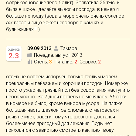
соприкосновение тело болит). Заплатила 36 тыс. и
была в шоке...делайте выводы господа. в кемер я
больше непоеду (вода в море очень-очень соленое
аж глаза и лицо жжет неговоря о камнях и
булыжниках!!!!!)
09.09.2013
,
Тамара
оценка
2.3
Поездка:
август 2013
Отель
:
3
Питание
:
2
Сервис
:
2
отдых не совсем испорчен только теплым морем
прекрасным пейзажем и хорошей погодой. Номер же
просто ужас на грязный пол без содрогания наступить
невозможно. За 7 дней постель не менялась. Уборки
в номере не было; кроме выноса мусора. На пляже
большая часть шезлонгов сломана; о матрасах и
речь не идет; рады и тому что шезлонг достался
более-менее пригодный для лежания. Воды нет
приходится с завистью смотреть как пьют воду