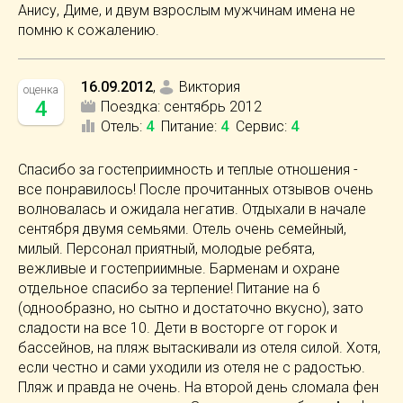
Анису, Диме, и двум взрослым мужчинам имена не
помню к сожалению.
16.09.2012
,
Виктория
оценка
4
Поездка:
сентябрь 2012
Отель
:
4
Питание
:
4
Сервис
:
4
Спасибо за гостеприимность и теплые отношения -
все понравилось! После прочитанных отзывов очень
волновалась и ожидала негатив. Отдыхали в начале
сентября двумя семьями. Отель очень семейный,
милый. Персонал приятный, молодые ребята,
вежливые и гостеприимные. Барменам и охране
отдельное спасибо за терпение! Питание на 6
(однообразно, но сытно и достаточно вкусно), зато
сладости на все 10. Дети в восторге от горок и
бассейнов, на пляж вытаскивали из отеля силой. Хотя,
если честно и сами уходили из отеля не с радостью.
Пляж и правда не очень. На второй день сломала фен