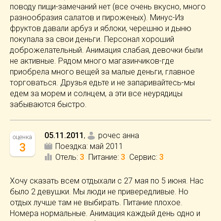
поводу пищи-замечаний нет (все очень вкусно, много
разнообразия салатов и пироженых). Минус-Из
фруктов давали арбуз и яблоки, черешню и дыню
покупала за свои деньги. Персонал хороший
доброжелательный. Анимация слабая, девочки были
не активные. Рядом много магазинчиков-где
приобрела много вещей за малые деньги, главное
торговаться. Друзья едьте и не запаривайтесь-мы
едем за морем и солнцем, а эти все неурядицы
забываются быстро.
05.11.2011
,
рочес анна
оценка
3
Поездка:
май 2011
Отель
:
3
Питание
:
3
Сервис
:
3
Хочу сказать всем отдыхали с 27 мая по 5 июня. Нас
было 2 девушки. Мы люди не привередливые. Но
отдых лучше там не выбирать. Питание плохое.
Номера нормальные. Анимация каждый день одно и