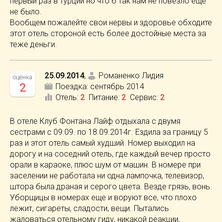
первый раз в турции но что б так нам не повезло еще
не было.
Вообщем пожалейте свои нервы и здоровье обходите
этот отель стороной есть более достойные места за
теже деньги.
25.09.2014
,
Романенко Лидия
оценка
2
Поездка:
сентябрь 2014
Отель
:
2
Питание
:
2
Сервис
:
2
В отеле Клуб Фонтана Лайф отдыхала с двумя
сестрами с 09.09. по 18.09.2014г. Ездила за границу 5
раз и этот отель самый худший. Номер выходил на
дорогу и на соседний отель, где каждый вечер просто
орали в караоке, плюс шум от машин. В номере при
заселении не работала ни одна лампочка, телевизор,
штора была драная и серого цвета. Везде грязь, вонь.
Уборщицы в номерах еще и воруют все, что плохо
лежит, сигареты, сладости, вещи. Пытались
жаловаться отельному гиду, никакой реакции,