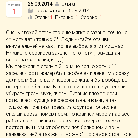
26.09.2014
,
Ольга
оценка
1
Поездка:
сентябрь 2014
Отель
:
1
Питание
:
1
Сервис
:
1
Очень плохой отель это еще мягко сказано, точно не
4* могу дать только 2*. Люди читайте отзывы
внимательней не как я когда выбрала этот кошмар.
Никакого сервисса заявленного нету (прачешная,
спорт развлечения, и т.д.)
Мы приехали в отель в 3 ночи но ладно хоть к 11
заселили, хотя номер был свободен и денег мы сразу
дали если бы не дали наверное ждали бы вообще до
вечера с ребенком. В столовой просто не успевали
убирать грязь, мухи, пчелы. Питание плохое если
появлялась курица ее расхватывали в миг, а так
только не понятная трава, из фруктов только не
спелый арбуз, номер норм. по крайней мере у нас все
работало в отличии от соседних номеров, только
постоянный шум от обслуги под балконом и вонь
канализацией а так жить "можно". Но самое страшное