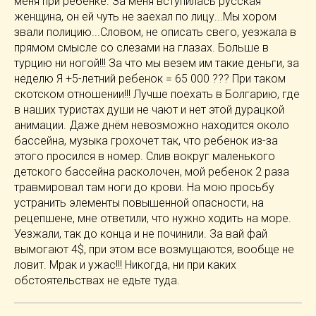
меня при ребенке. За меня вступилась русская
женщина, он ей чуть не заехал по лицу...Мы хором
звали полицию...Словом, не описать свего, уезжала в
прямом смысле со слезами на глазах. Больше в
турцию ни ногой!!! За что мы везем им такие деньги, за
неделю Я +5-летний ребенок = 65 000 ??? При таком
скотском отношении!!! Лучше поехать в Болгарию, где
в наших туристах души не чают и нет этой дурацкой
анимации. Даже днём невозможно находится около
бассейна, музыка грохочет так, что ребенок из-за
этого просился в номер. Слив вокруг маленького
детского бассейна расколочен, мой ребенок 2 раза
травмировал там ноги до крови. На мою просьбу
устранить элементы повышенной опасности, на
рецепшене, мне ответили, что нужно ходить на море.
Уезжали, так до конца и не починили. За вай фай
вымогают 4$, при этом все возмущаются, вообще не
ловит. Мрак и ужас!!! Никогда, ни при каких
обстоятельствах не едьте туда.