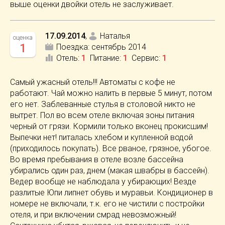
выше оценки двойки отель не заслуживает.
17.09.2014
,
Наталья
оценка
1
Поездка:
сентябрь 2014
Отель
:
1
Питание
:
1
Сервис
:
1
Самый ужасный отель!!! Автоматы с кофе не
работают. Чай можно налить в первые 5 минут, потом
его нет. Заблеванные стулья в столовой никто не
вытрет. Пол во всем отеле включая зоны питания
черный от грязи. Кормили только вконец прокисшим!
Выпечки нет! питалась хлебом и купленной водой
(приходилось покупать). Все рваное, грязное, убогое.
Во время пребывания в отеле возле бассейна
убирались один раз, днем (макая швабры в бассейн).
Ведер вообще не наблюдала у убирающих! Везде
разлитые Юпи липнет обувь и муравьи. Кондиционер в
номере не включали, т.к. его не чистили с постройки
отеля, и при включении смрад невозможный!