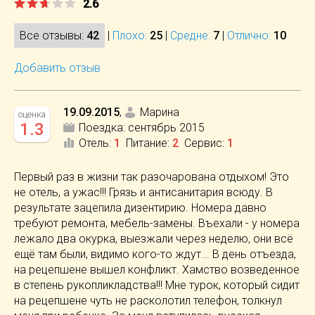
2.6
Все отзывы:
42
|
Плохо:
25
|
Средне:
7
|
Отлично:
10
Добавить отзыв
19.09.2015
,
Марина
оценка
1.3
Поездка:
сентябрь 2015
Отель
:
1
Питание
:
2
Сервис
:
1
Первый раз в жизни так разочарована отдыхом! Это
не отель, а ужас!!! Грязь и антисанитария всюду. В
результате зацепила дизентирию. Номера давно
требуют ремонта, мебель-замены. Въехали - у номера
лежало два окурка, выезжали через неделю, они всё
ещё там были, видимо кого-то ждут... В день отъезда,
на рецепшене вышел конфликт. Хамство возведенное
в степень рукопликладства!!! Мне турок, который сидит
на рецепшене чуть не расколотил телефон, толкнул