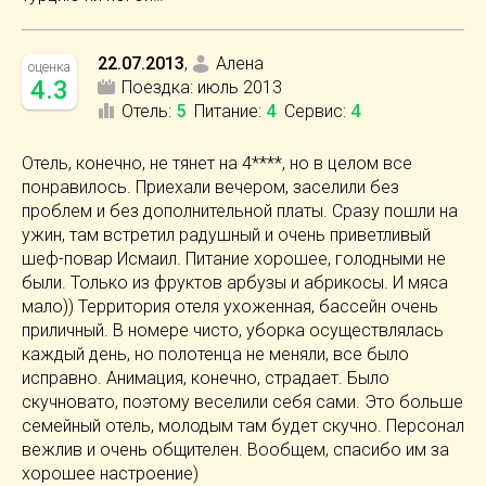
22.07.2013
,
Алена
оценка
4.3
Поездка:
июль 2013
Отель
:
5
Питание
:
4
Сервис
:
4
Отель, конечно, не тянет на 4****, но в целом все
понравилось. Приехали вечером, заселили без
проблем и без дополнительной платы. Сразу пошли на
ужин, там встретил радушный и очень приветливый
шеф-повар Исмаил. Питание хорошее, голодными не
были. Только из фруктов арбузы и абрикосы. И мяса
мало)) Территория отеля ухоженная, бассейн очень
приличный. В номере чисто, уборка осуществлялась
каждый день, но полотенца не меняли, все было
исправно. Анимация, конечно, страдает. Было
скучновато, поэтому веселили себя сами. Это больше
семейный отель, молодым там будет скучно. Персонал
вежлив и очень общителен. Вообщем, спасибо им за
хорошее настроение)