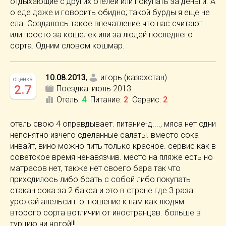
отдыхающие с других отелей или покупать за деньги. А
о еде даже и говорить обидно; такой бурды я еще не
ела. Создалось такое впечатление что нас считают
или просто за кошелек или за людей последнего
сорта. Одним словом кошмар.
10.08.2013
,
игорь (казахстан)
оценка
2.7
Поездка:
июль 2013
Отель
:
4
Питание
:
2
Сервис
:
2
отель свою 4 оправдывает. питание-д...., мяса нет одни
непонятно изчего сделанные салаты. вместо сока
инвайт, вино можно пить только красное. сервис как в
советское время ненавязчив. место на пляже есть но
матрасов нет, также нет своего бара так что
приходилось либо брать с собой либо покупать
стакан сока за 2 бакса и это в стране где 3 раза
урожай апельсин. отношение к нам как людям
второго сорта вотличии от иностранцев. больше в
турцию ни ногой!!!