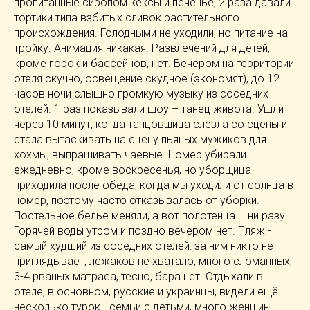
пропитанные сиропом кексы и печенье, 2 раза давали
тортики типа взбитых сливок растительного
происхождения. Голодными не уходили, но питание на
тройку. Анимация никакая. Развлечений для детей,
кроме горок и бассейнов, нет. Вечером на территории
отеля скучно, освещение скудное (экономят), до 12
часов ночи слышно громкую музыку из соседних
отелей. 1 раз показывали шоу – танец живота. Ушли
через 10 минут, когда танцовщица слезла со сцены и
стала вытаскивать на сцену пьяных мужиков для
хохмы, выпрашивать чаевые. Номер убирали
ежедневно, кроме воскресенья, но уборщица
приходила после обеда, когда мы уходили от солнца в
номер, поэтому часто отказывалась от уборки.
Постельное белье меняли, а вот полотенца – ни разу.
Горячей воды утром и поздно вечером нет. Пляж -
самый худший из соседних отелей: за ним никто не
приглядывает, лежаков не хватало, много сломанных,
3-4 рваных матраса, тесно, бара нет. Отдыхали в
отеле, в основном, русские и украинцы, видели ещё
несколько турок - семьи с детьми, много женщин