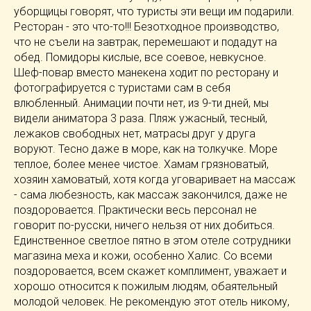
уборщицы говорят, что туристы эти вещи им подарили.
Ресторан - это что-то!!! Безотходное производство,
что не съели на завтрак, перемешают и подадут на
обед. Помидоры кислые, все соевое, невкусное.
Шеф-повар вместо манекена ходит по ресторану и
фотографируется с туристами сам в себя
влюбленный. Анимации почти нет, из 9-ти дней, мы
видели аниматора 3 раза. Пляж ужасный, тесный,
лежаков свободных нет, матрасы друг у друга
воруют. Тесно даже в море, как на толкучке. Море
теплое, более менее чистое. Хамам грязноватый,
хозяин хамоватый, хотя когда уговаривает на массаж
- сама любезность, как массаж закончился, даже не
поздоровается. Практически весь персонал не
говорит по-русски, ничего нельзя от них добиться.
Единственное светлое пятно в этом отеле сотрудники
магазина меха и кожи, особенно Халис. Со всеми
поздоровается, всем скажет комплимент, уважает и
хорошо относится к пожилым людям, обаятельный
молодой человек. Не рекомендую этот отель никому,