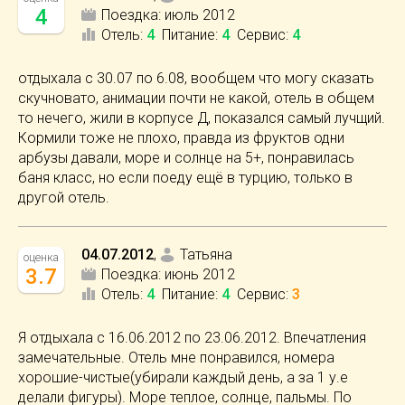
4
Поездка:
июль 2012
Отель
:
4
Питание
:
4
Сервис
:
4
отдыхала с 30.07 по 6.08, вообщем что могу сказать
скучновато, анимации почти не какой, отель в общем
то нечего, жили в корпусе Д, показался самый лучщий.
Кормили тоже не плохо, правда из фруктов одни
арбузы давали, море и солнце на 5+, понравилась
баня класс, но если поеду ещё в турцию, только в
другой отель.
04.07.2012
,
Татьяна
оценка
3.7
Поездка:
июнь 2012
Отель
:
4
Питание
:
4
Сервис
:
3
Я отдыхала с 16.06.2012 по 23.06.2012. Впечатления
замечательные. Отель мне понравился, номера
хорошие-чистые(убирали каждый день, а за 1 у.е
делали фигуры). Море теплое, солнце, пальмы. По