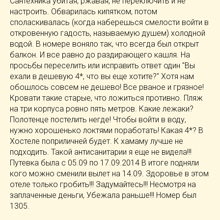
Сантехника убитая, ржавая, не переключить и не
настроить. Обварилась кипятком, потом
споласкивалась (когда наберешься смелости войти в
откровенную гадость, называемую душем) холодной
водой. В номере воняло так, что всегда был открыт
балкон. И все равно до раздирающего кашля. На
просьбы переселить или исправить ответ один "Вы
ехали в дешевую 4*, что вы еще хотите?" Хотя нам
обошлось совсем не дешево! Все рваное и грязное!
Кровати такие старые, что ложиться противно. Пляж
на три корпуса ровно пять метров. Какие лежаки?
Полотенце постелить негде! Чтобы войти в воду,
нужно хорошенько локтями поработать! Какая 4*? В
Хостеле поприличней будет. К хамаму лучше не
подходить. Такой антисанитарии я еще не видела!!!
Путевка была с 05.09 по 17.09.2014 В итоге подняли
кого можно сменили вылет на 14.09. Здоровье в этом
отеле только гробить!!! Задумайтесь!!! Несмотря на
заплаченные деньги, Убежала раньше!!! Номер был
1305.