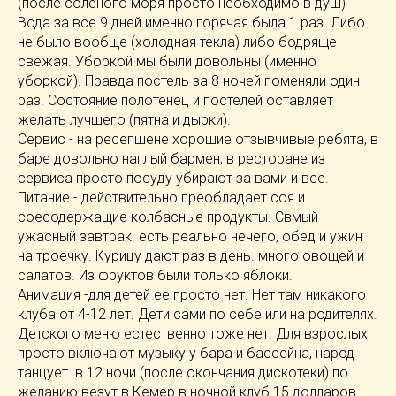
(после соленого моря просто необходимо в душ)
Вода за все 9 дней именно горячая была 1 раз. Либо
не было вообще (холодная текла) либо бодряще
свежая. Уборкой мы были довольны (именно
уборкой). Правда постель за 8 ночей поменяли один
раз. Состояние полотенец и постелей оставляет
желать лучшего (пятна и дырки).
Сервис - на ресепшене хорошие отзывчивые ребята, в
баре довольно наглый бармен, в ресторане из
сервиса просто посуду убирают за вами и все.
Питание - действительно преобладает соя и
соесодержащие колбасные продукты. Свмый
ужасный завтрак. есть реально нечего, обед и ужин
на троечку. Курицу дают раз в день. много овощей и
салатов. Из фруктов были только яблоки.
Анимация -для детей ее просто нет. Нет там никакого
клуба от 4-12 лет. Дети сами по себе или на родителях.
Детского меню естественно тоже нет. Для взрослых
просто включают музыку у бара и бассейна, народ
танцует. в 12 ночи (после окончания дискотеки) по
желанию везут в Кемер в ночной клуб 15 долларов