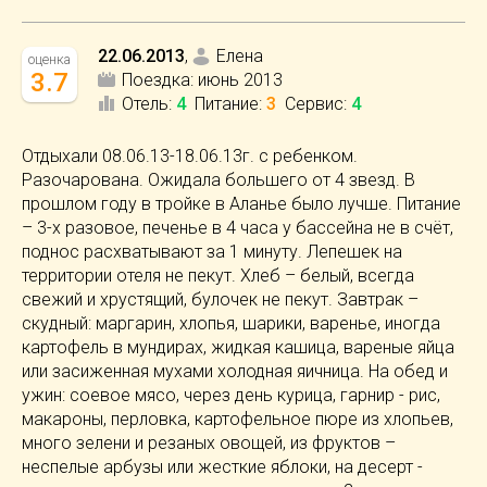
22.06.2013
,
Елена
оценка
3.7
Поездка:
июнь 2013
Отель
:
4
Питание
:
3
Сервис
:
4
Отдыхали 08.06.13-18.06.13г. с ребенком.
Разочарована. Ожидала большего от 4 звезд. В
прошлом году в тройке в Аланье было лучше. Питание
– 3-х разовое, печенье в 4 часа у бассейна не в счёт,
поднос расхватывают за 1 минуту. Лепешек на
территории отеля не пекут. Хлеб – белый, всегда
свежий и хрустящий, булочек не пекут. Завтрак –
скудный: маргарин, хлопья, шарики, варенье, иногда
картофель в мундирах, жидкая кашица, вареные яйца
или засиженная мухами холодная яичница. На обед и
ужин: соевое мясо, через день курица, гарнир - рис,
макароны, перловка, картофельное пюре из хлопьев,
много зелени и резаных овощей, из фруктов –
неспелые арбузы или жесткие яблоки, на десерт -