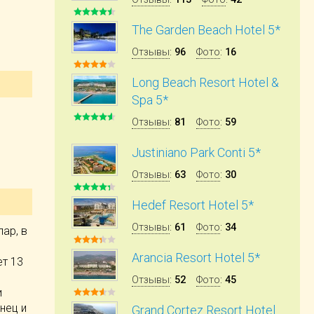
The Garden Beach Hotel 5*
Отзывы
:
96
Фото
:
16
Long Beach Resort Hotel &
Spa 5*
Отзывы
:
81
Фото
:
59
Justiniano Park Conti 5*
Отзывы
:
63
Фото
:
30
Hedef Resort Hotel 5*
Отзывы
:
61
Фото
:
34
ар, в
Arancia Resort Hotel 5*
ет 13
Отзывы
:
52
Фото
:
45
и
нец и
Grand Cortez Resort Hotel