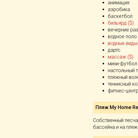
анимация
аэробика
баскетбол
бильярд ($)
вечерние ра
водное поло
водные виды 
дартс
массаж ($)
мини-футбол
настольный 
пляжный вол
теннисный ко
фитнес-цент
Пляж My Home Res
Собственный песчан
бассейна и на пляж