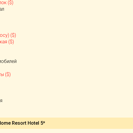
ок ($)
ал
осу) ($)
ая ($)
)
мобилей
ы ($)
я
)
ome Resort Hotel 5*