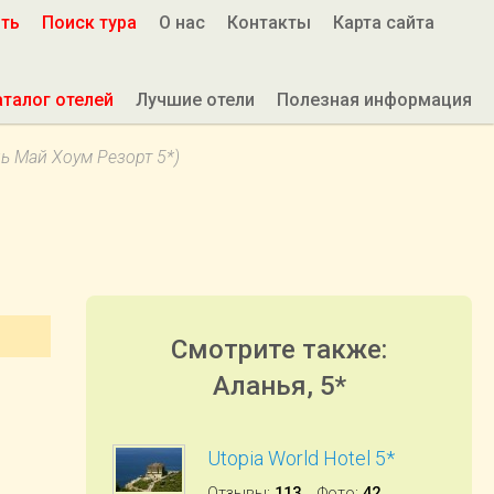
ить
Поиск тура
О нас
Контакты
Карта сайта
аталог отелей
Лучшие отели
Полезная информация
ль Май Хоум Резорт 5*)
Смотрите также:
Аланья, 5*
Utopia World Hotel 5*
Отзывы
:
113
Фото
:
42