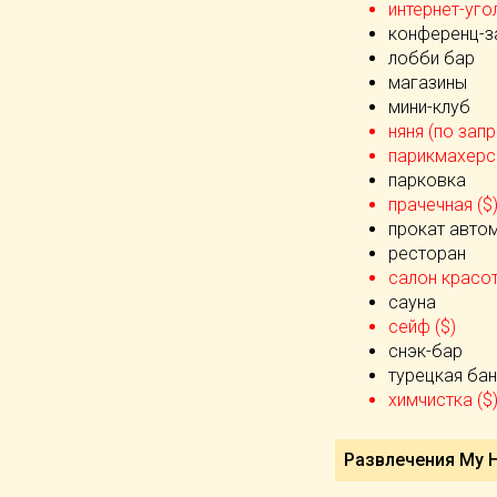
интернет-угол
конференц-з
лобби бар
магазины
мини-клуб
няня (по запр
парикмахерск
парковка
прачечная ($
прокат авто
ресторан
салон красот
сауна
сейф ($)
снэк-бар
турецкая бан
химчистка ($
Развлечения My H