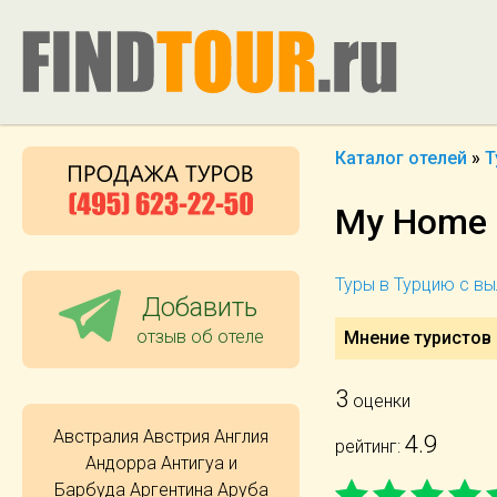
Каталог отелей
»
Т
My Home R
Туры в Турцию с в
Добавить
отзыв об отеле
Мнение туристов 
3
оценки
Австралия
Австрия
Англия
4.9
рейтинг:
Андорра
Антигуа и
Барбуда
Аргентина
Аруба