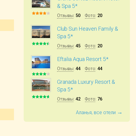
& Spa 5*
Отзывы
:
50
Фото
:
20
Club Sun Heaven Family &
Spa 5*
Отзывы
:
45
Фото
:
20
Eftalia Aqua Resort 5*
Отзывы
:
44
Фото
:
44
Granada Luxury Resort &
Spa 5*
Отзывы
:
42
Фото
:
76
→
Аланья, все отели