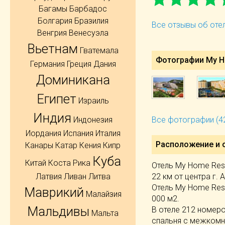
Багамы
Барбадос
Болгария
Бразилия
Все отзывы об отел
Венгрия
Венесуэла
Вьетнам
Гватемала
Фотографии My Ho
Германия
Греция
Дания
Доминикана
Египет
Израиль
Индия
Индонезия
Все фотографии (4
Иордания
Испания
Италия
Расположение и 
Канары
Катар
Кения
Кипр
Куба
Китай
Коста Рика
Отель My Home Reso
22 км от центра г. 
Латвия
Ливан
Литва
Отель My Home Reso
Маврикий
Малайзия
000 м2.
Мальдивы
В отеле 212 номеров
Мальта
спальня с межкомн