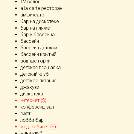
TV салон
а la carte ресторан
амфитеатр
бар на дискотеке
бар на пляже
бар у бассейна
бассейн
бассейн детский
бассейн крытый
водные горки
детская площадка
детский клуб
детское питание
джакузи
дискотека
интернет ($)
конференц-зал
лифт
лобби бар
мед. кабинет ($)
мини-клуб