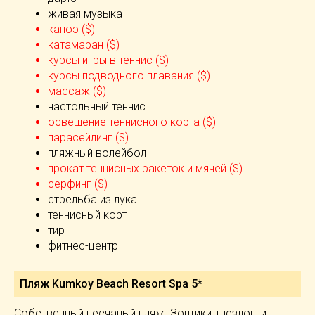
живая музыка
каноэ ($)
катамаран ($)
курсы игры в теннис ($)
курсы подводного плавания ($)
массаж ($)
настольный теннис
освещение теннисного корта ($)
парасейлинг ($)
пляжный волейбол
прокат теннисных ракеток и мячей ($)
серфинг ($)
стрельба из лука
теннисный корт
тир
фитнес-центр
Пляж Kumkoy Beach Resort Spa 5*
Собственный песчаный пляж. Зонтики, шезлонги,