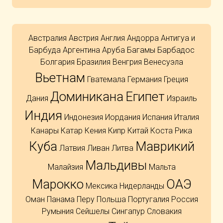
Австралия
Австрия
Англия
Андорра
Антигуа и
Барбуда
Аргентина
Аруба
Багамы
Барбадос
Болгария
Бразилия
Венгрия
Венесуэла
Вьетнам
Гватемала
Германия
Греция
Доминикана
Египет
Дания
Израиль
Индия
Индонезия
Иордания
Испания
Италия
Канары
Катар
Кения
Кипр
Китай
Коста Рика
Куба
Маврикий
Латвия
Ливан
Литва
Мальдивы
Малайзия
Мальта
Марокко
ОАЭ
Мексика
Нидерланды
Оман
Панама
Перу
Польша
Португалия
Россия
Румыния
Сейшелы
Сингапур
Словакия