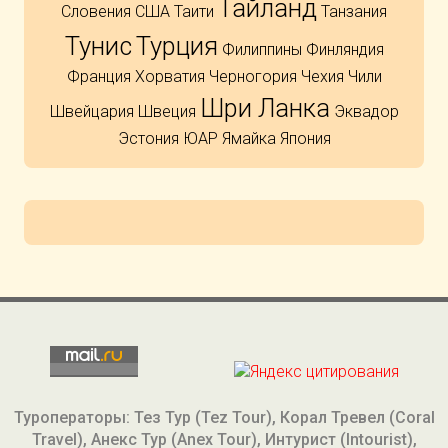
Тайланд
Словения
США
Таити
Танзания
Тунис
Турция
Филиппины
Финляндия
Франция
Хорватия
Черногория
Чехия
Чили
Шри Ланка
Швейцария
Швеция
Эквадор
Эстония
ЮАР
Ямайка
Япония
Туроператоры: Тез Тур (Tez Tour), Корал Тревел (Coral
Travel), Анекс Тур (Anex Tour), Интурист (Intourist),