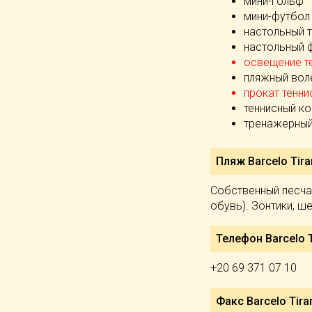
мини-гольф
мини-футбол
настольный 
настольный 
освещение те
пляжный вол
прокат тенни
теннисный ко
тренажерный
Пляж Barcelo Tira
Собственный песча
обувь). Зонтики, ш
Телефон Barcelo T
+20 69 371 07 10
Факс Barcelo Tira