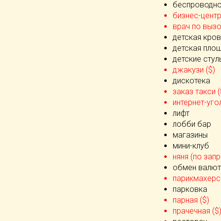
беспроводно
бизнес-центр
врач по вызо
детская кров
детская пло
детские стул
джакузи ($)
дискотека
заказ такси (
интернет-угол
лифт
лобби бар
магазины
мини-клуб
няня (по запр
обмен валют
парикмахерск
парковка
парная ($)
прачечная ($