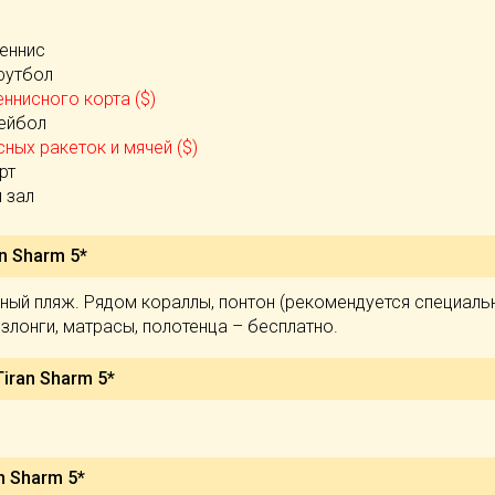
теннис
футбол
ннисного корта ($)
ейбол
сных ракеток и мячей ($)
рт
 зал
n Sharm 5*
ный пляж. Рядом кораллы, понтон (рекомендуется специаль
езлонги, матрасы, полотенца – бесплатно.
iran Sharm 5*
n Sharm 5*