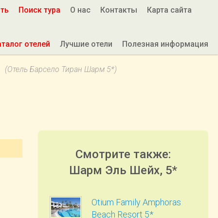
ить
Поиск тура
О нас
Контакты
Карта сайта
аталог отелей
Лучшие отели
Полезная информация
*
(Отель Барсело Тиран Шарм 5*)
Смотрите также:
Шарм Эль Шейх, 5*
Otium Family Amphoras
Beach Resort 5*