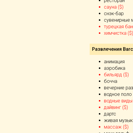
ресторан
сауна ($)
снэк-бар
сувенирные 
турецкая бан
химчистка ($
Развлечения Barce
анимация
аэробика
бильярд ($)
бочча
вечерние ра
водное поло
водные виды 
дайвинг ($)
дартс
живая музык
массаж ($)