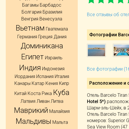
Багамы
Барбадос
Болгария
Бразилия
Все отзывы об отел
Венгрия
Венесуэла
Вьетнам
Гватемала
Фотографии Barce
Германия
Греция
Дания
Доминикана
Египет
Израиль
Индия
Индонезия
Все фотографии (1
Иордания
Испания
Италия
Расположение и 
Канары
Катар
Кения
Кипр
Куба
Китай
Коста Рика
Отель Barcelo Tiran
Латвия
Ливан
Литва
Hotel 5*)
расположен
Шарм-эль-Шейх, в 2
Маврикий
Малайзия
Отель Barcelo Tira
Мальдивы
номеров: Superior G
Мальта
Sea View Room (47 м