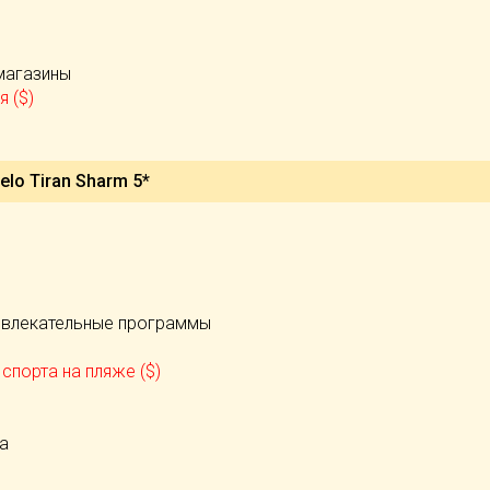
магазины
я ($)
)
lo Tiran Sharm 5*
звлекательные программы
спорта на пляже ($)
а