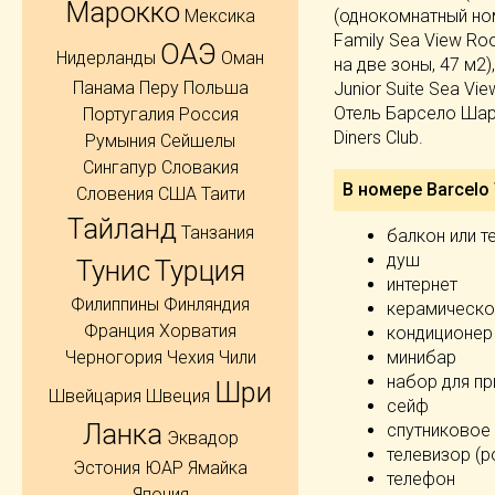
Марокко
(однокомнатный ном
Мексика
Family Sea View R
ОАЭ
Нидерланды
Оман
на две зоны, 47 м2
Панама
Перу
Польша
Junior Suite Sea V
Отель Барсело Шарм
Португалия
Россия
Diners Club.
Румыния
Сейшелы
Сингапур
Словакия
В номере Barcelo 
Словения
США
Таити
Тайланд
Танзания
балкон или т
душ
Тунис
Турция
интернет
Филиппины
Финляндия
керамическо
Франция
Хорватия
кондиционер
Черногория
Чехия
Чили
минибар
набор для пр
Шри
Швейцария
Швеция
сейф
Ланка
спутниковое
Эквадор
телевизор (р
Эстония
ЮАР
Ямайка
телефон
Япония