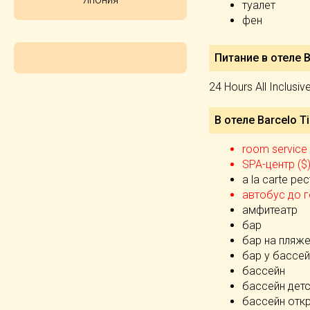
туалет
фен
Питание в отеле B
24 Hours All Inclusi
В отеле Barcelo T
room service 
SPA-центр ($
а la carte ре
автобус до г
амфитеатр
бар
бар на пляж
бар у бассе
бассейн
бассейн дет
бассейн отк