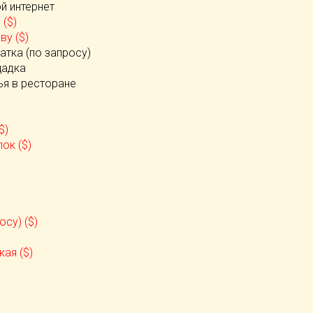
й интернет
 ($)
ву ($)
атка (по запросу)
щадка
ья в ресторане
$)
ок ($)
осу) ($)
ая ($)
)