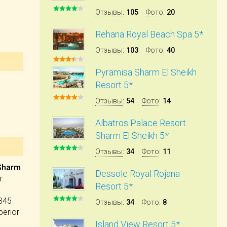
Отзывы
:
105
Фото
:
20
Rehana Royal Beach Spa 5*
Отзывы
:
103
Фото
:
40
Pyramisa Sharm El Sheikh
Resort 5*
Отзывы
:
54
Фото
:
14
Albatros Palace Resort
Sharm El Sheikh 5*
Отзывы
:
34
Фото
:
11
 Sharm
Dessole Royal Rojana
г.
Resort 5*
345
Отзывы
:
34
Фото
:
8
perior
Island View Resort 5*