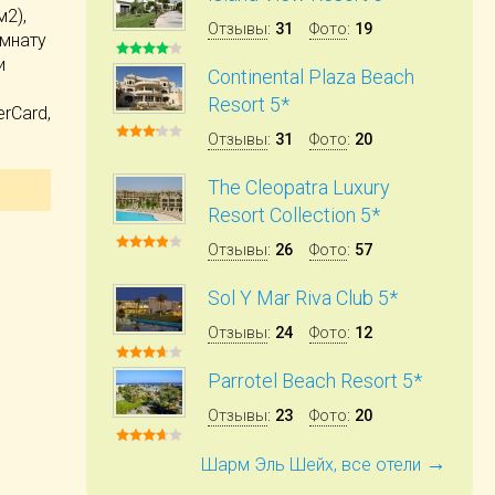
2),
Отзывы
:
31
Фото
:
19
омнату
и
Continental Plaza Beach
Resort 5*
rCard,
Отзывы
:
31
Фото
:
20
The Cleopatra Luxury
Resort Collection 5*
Отзывы
:
26
Фото
:
57
Sol Y Mar Riva Club 5*
Отзывы
:
24
Фото
:
12
Parrotel Beach Resort 5*
Отзывы
:
23
Фото
:
20
→
Шарм Эль Шейх, все отели