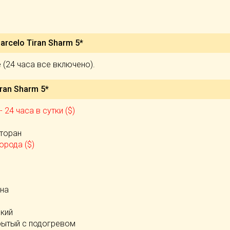
arcelo Tiran Sharm 5*
ve (24 часа все включено).
iran Sharm 5*
- 24 часа в сутки ($)
)
сторан
орода ($)
е
йна
ский
рытый с подогревом