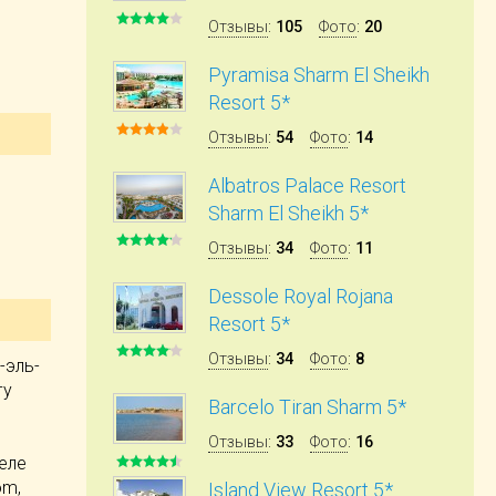
Отзывы
:
105
Фото
:
20
Pyramisa Sharm El Sheikh
Resort 5*
Отзывы
:
54
Фото
:
14
Albatros Palace Resort
Sharm El Sheikh 5*
Отзывы
:
34
Фото
:
11
Dessole Royal Rojana
Resort 5*
Отзывы
:
34
Фото
:
8
-эль-
гу
Barcelo Tiran Sharm 5*
Отзывы
:
33
Фото
:
16
еле
om,
Island View Resort 5*