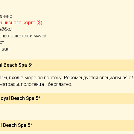
теннис
ннисного корта ($)
ейбол
сных ракеток и мячей
рт
 зал
l Beach Spa 5*
лы, вход в море по понтону. Рекомендуется специальная об
 матрасы, полотенца - бесплатно.
oyal Beach Spa 5*
l Beach Spa 5*