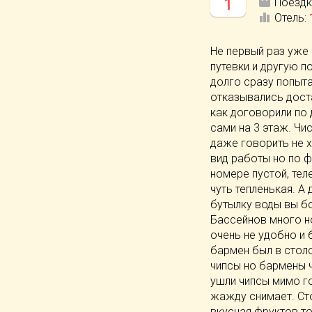
1
Поездк
Отель
:
Не первый раз уже 
путевки и другую п
долго сразу попыта
отказывались дост
как договорили по
сами на 3 этаж. Чи
даже говорить не 
вид работы но по ф
номере пустой, тел
чуть тепленькая. А 
бутылку воды вы бо
Бассейнов много н
очень не удобно и 
бармен был в столо
чипсы но бармены ч
ушли чипсы мимо го
жажду снимает. Сто
вкусная фруктов т