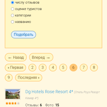
числу отзывов
оценке туристов
категории
названию
←
→
Назад
Вперед
« Первая
2
3
4
5
6
7
8
9
Последняя »
Dg Hotels Rose Resort 4*
(Отель Роуз Резорт
Кемер 4*)
Отзывы
:
6
Фото
:
15