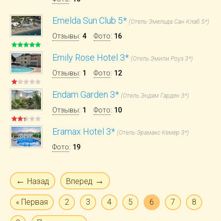
Emelda Sun Club 5*
(Отель Эмельда Сан Клаб 5*)
Отзывы
:
4
Фото
:
16
Emily Rose Hotel 3*
(Отель Эмили Роуз 3*)
Отзывы
:
1
Фото
:
12
Endam Garden 3*
(Отель Эндам Гарден 3*)
Отзывы
:
1
Фото
:
10
Eramax Hotel 3*
(Отель Эрамакс Кемер 3*)
Фото
:
19
←
→
Назад
Вперед
« Первая
2
3
4
5
6
7
8