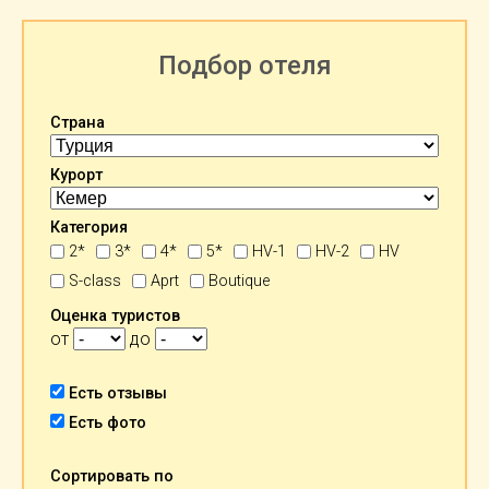
Подбор отеля
Страна
Курорт
Категория
2*
3*
4*
5*
HV-1
HV-2
HV
S-class
Aprt
Boutique
Оценка туристов
от
до
Есть отзывы
Есть фото
Сортировать по