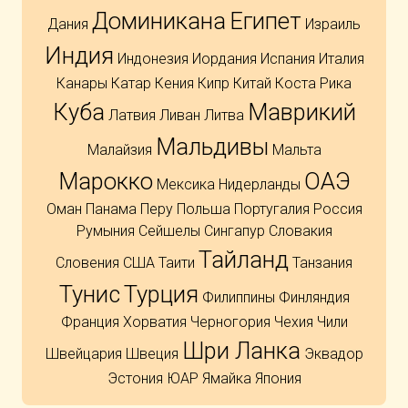
Доминикана
Египет
Дания
Израиль
Индия
Индонезия
Иордания
Испания
Италия
Канары
Катар
Кения
Кипр
Китай
Коста Рика
Куба
Маврикий
Латвия
Ливан
Литва
Мальдивы
Малайзия
Мальта
Марокко
ОАЭ
Мексика
Нидерланды
Оман
Панама
Перу
Польша
Португалия
Россия
Румыния
Сейшелы
Сингапур
Словакия
Тайланд
Словения
США
Таити
Танзания
Тунис
Турция
Филиппины
Финляндия
Франция
Хорватия
Черногория
Чехия
Чили
Шри Ланка
Швейцария
Швеция
Эквадор
Эстония
ЮАР
Ямайка
Япония