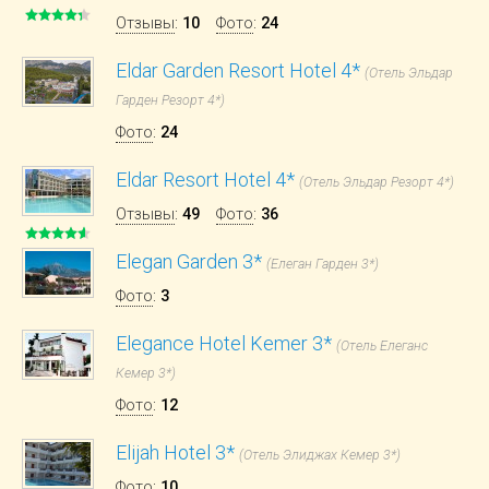
Отзывы
:
10
Фото
:
24
Eldar Garden Resort Hotel 4*
(Отель Эльдар
Гарден Резорт 4*)
Фото
:
24
Eldar Resort Hotel 4*
(Отель Эльдар Резорт 4*)
Отзывы
:
49
Фото
:
36
Elegan Garden 3*
(Елеган Гарден 3*)
Фото
:
3
Elegance Hotel Kemer 3*
(Отель Елеганс
Кемер 3*)
Фото
:
12
Elijah Hotel 3*
(Отель Элиджах Кемер 3*)
Фото
:
10