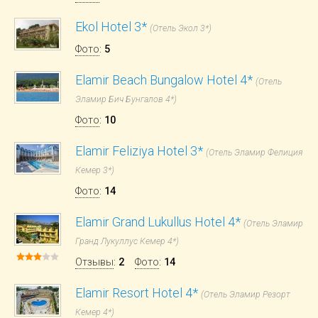
Ekol Hotel 3*
(Отель Экол 3*)
Фото
:
5
Elamir Beach Bungalow Hotel 4*
(Отель
Эламир Бич Бунгалов 4*)
Фото
:
10
Elamir Feliziya Hotel 3*
(Отель Эламир Фелиция
Кемер 3*)
Фото
:
14
Elamir Grand Lukullus Hotel 4*
(Отель Эламир
Гранд Лукуллус Кемер 4*)
Отзывы
:
2
Фото
:
14
Elamir Resort Hotel 4*
(Отель Эламир Резорт
Кемер 4*)