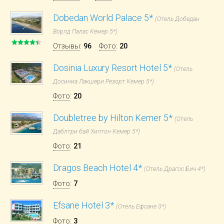
Dobedan World Palace 5*
(Отель Добедан
Ворлд Палас Кемер 5*)
Отзывы
:
96
Фото
:
20
Dosinia Luxury Resort Hotel 5*
(Отель
Досиниа Лакшери Резорт Кемер 5*)
Фото
:
20
Doubletree by Hilton Kemer 5*
(Отель
Даблтри бай Хилтон Кемер 5*)
Фото
:
21
Dragos Beach Hotel 4*
(Отель Драгос Бич 4*)
Фото
:
7
Efsane Hotel 3*
(Отель Ефсане 3*)
Фото
:
3